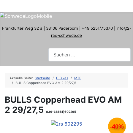
Frankfurter Weg 32 a
|
33106 Paderborn
| +49 5251/75370 |
info@2-
rad-schwede.de
Aktuelle Seite:
Startseite
E-Bikes
MTB
BULLS Copperhead EVO AM 2 29/27,5
BULLS Copperhead EVO AM
2 29/27,5
836-61854|602295
-40%