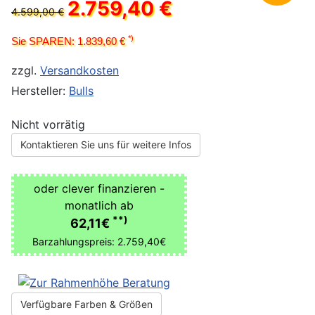
2.759,40 €
4.599,00 €
*)
Sie SPAREN: 1.839,60 €
zzgl.
Versandkosten
Hersteller:
Bulls
Nicht vorrätig
Kontaktieren Sie uns für weitere Infos
oder clever finanzieren -
monatlich ab
**)
62,11€
Barzahlungspreis: 2.759,40€
Verfügbare Farben & Größen