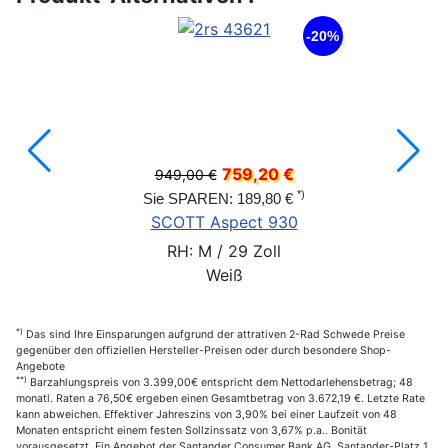
-20%
759,20 €
949,00 €
*)
Sie SPAREN: 189,80 €
SCOTT Aspect 930
RH: M / 29 Zoll
Weiß
*)
Das sind Ihre Einsparungen aufgrund der attrativen 2-Rad Schwede Preise
gegenüber den offiziellen Hersteller-Preisen oder durch besondere Shop-
Angebote
**)
Barzahlungspreis von 3.399,00€ entspricht dem Nettodarlehensbetrag; 48
monatl. Raten a 76,50€ ergeben einen Gesamtbetrag von 3.672,19 €. Letzte Rate
kann abweichen. Effektiver Jahreszins von 3,90% bei einer Laufzeit von 48
Monaten entspricht einem festen Sollzinssatz von 3,67% p.a.. Bonität
vorausgesetzt. Ein Angebot der Santander Consumer Bank AG, Santander-Platz 1,