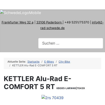
Frankfurter Weg 32 a
|
33106 Paderborn
| +49 5251/75370 |
info@2-
rad-schwede.de
Aktuelle Seite:
Startseite
E-Bikes
City-Bike
KETTLER Alu-Rad E-COMFORT 5 RT
KETTLER Alu-Rad E-
COMFORT 5 RT
KB085-LARW46|70439