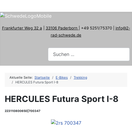
Frankfurter Weg 32 a
|
33106 Paderborn
| +49 5251/75370 |
info@2-
rad-schwede.de
Aktuelle Seite:
Startseite
E-Bikes
Trekking
HERCULES Futura Sport I-8
HERCULES Futura Sport I-8
223110800650|700347