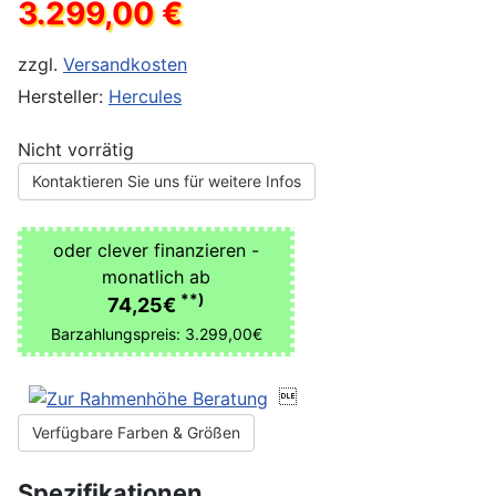
3.299,00 €
zzgl.
Versandkosten
Hersteller:
Hercules
Nicht vorrätig
Kontaktieren Sie uns für weitere Infos
oder clever finanzieren -
monatlich ab
**)
74,25€
Barzahlungspreis: 3.299,00€

Verfügbare Farben & Größen
Spezifikationen