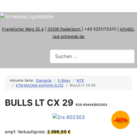
Frankfurter Weg 32 a
|
33106 Paderborn
| +49 5251/75370 |
info@2-
rad-schwede.de
Aktuelle Seite:
Startseite
E-Bikes
MTB
KTM MACINA KAPOHO ELITE
BULLS LT CX 29
BULLS LT CX 29
835-65444|602303
-40%
empf. Verkaufspreis:
2.999,00 €