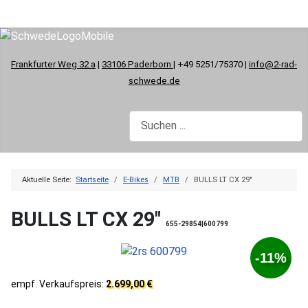
Frankfurter Weg 32 a
|
33106 Paderborn
| +49 5251/75370 |
info@2-rad-
schwede.de
Aktuelle Seite:
Startseite
E-Bikes
MTB
BULLS LT CX 29"
BULLS LT CX 29"
655-29854|600799
-11%
empf. Verkaufspreis:
2.699,00 €