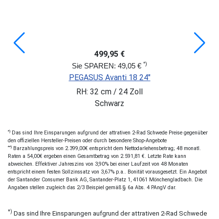
499,95 €
*)
Sie SPAREN: 49,05 €
PEGASUS Avanti 18 24"
RH: 32 cm / 24 Zoll
Schwarz
*)
Das sind Ihre Einsparungen aufgrund der attrativen 2-Rad Schwede Preise gegenüber
den offiziellen Hersteller-Preisen oder durch besondere Shop-Angebote
**)
Barzahlungspreis von 2.399,00€ entspricht dem Nettodarlehensbetrag; 48 monatl.
Raten a 54,00€ ergeben einen Gesamtbetrag von 2.591,81 €. Letzte Rate kann
abweichen. Effektiver Jahreszins von 3,90% bei einer Laufzeit von 48 Monaten
entspricht einem festen Sollzinssatz von 3,67% p.a.. Bonität vorausgesetzt. Ein Angebot
der Santander Consumer Bank AG, Santander-Platz 1, 41061 Mönchengladbach. Die
Angaben stellen zugleich das 2/3 Beispiel gemäß § 6a Abs. 4 PAngV dar.
*)
Das sind Ihre Einsparungen aufgrund der attrativen 2-Rad Schwede