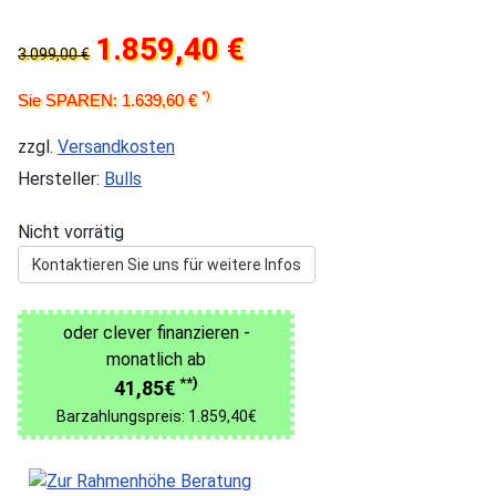
1.859,40 €
3.099,00 €
*)
Sie SPAREN: 1.639,60 €
zzgl.
Versandkosten
Hersteller:
Bulls
Nicht vorrätig
Kontaktieren Sie uns für weitere Infos
oder clever finanzieren -
monatlich ab
**)
41,85€
Barzahlungspreis: 1.859,40€