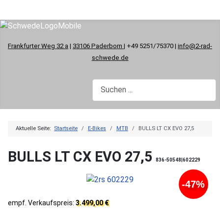
Frankfurter Weg 32 a
|
33106 Paderborn
| +49 5251/75370 |
info@2-rad-
schwede.de
Aktuelle Seite:
Startseite
E-Bikes
MTB
BULLS LT CX EVO 27,5
BULLS LT CX EVO 27,5
836-50548|602229
-47%
empf. Verkaufspreis:
3.499,00 €