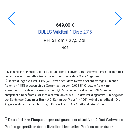
649,00 €
BULLS Wildtail 1 Disc 27,5
RH: 51 cm / 27,5 Zoll
Rot
*)
Das sind Ihre Einsparungen aufgrund der attrativen 2-Rad Schwede Preise gegenüber
den offiziellen Hersteller-Preisen oder durch besondere Shop-Angebote
**)
Barzahlungspreis von 1.859,40€ entspricht dem Nettodarlehensbetrag; 48 monatl.
Raten a 41,85€ ergeben einen Gesamtbetrag von 2.008,84 €. Letzte Rate kann
abweichen. Effektiver Jahreszins von 3,90% bei einer Laufzeit von 48 Monaten
entspricht einem festen Sollzinssatz von 3,67% p.a.. Bonität vorausgesetzt. Ein Angebot
der Santander Consumer Bank AG, Santander-Platz 1, 41061 Mönchengladbach. Die
Angaben stellen zugleich das 2/3 Beispiel gemäß § 6a Abs. 4 PAngV dar.
*)
Das sind Ihre Einsparungen aufgrund der attrativen 2-Rad Schwede
Preise gegenüber den offiziellen Hersteller-Preisen oder durch