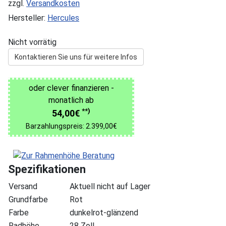
zzgl.
Versandkosten
Hersteller:
Hercules
Nicht vorrätig
Kontaktieren Sie uns für weitere Infos
oder clever finanzieren -
monatlich ab
**)
54,00€
Barzahlungspreis: 2.399,00€
Spezifikationen
Versand
Aktuell nicht auf Lager
Grundfarbe
Rot
Farbe
dunkelrot-glänzend
Radhöhe
28 Zoll