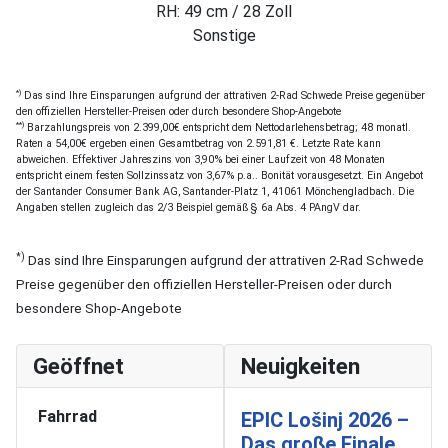
RH: 49 cm / 28 Zoll
Sonstige
*)
Das sind Ihre Einsparungen aufgrund der attrativen 2-Rad Schwede Preise gegenüber
den offiziellen Hersteller-Preisen oder durch besondere Shop-Angebote
**)
Barzahlungspreis von 2.399,00€ entspricht dem Nettodarlehensbetrag; 48 monatl.
Raten a 54,00€ ergeben einen Gesamtbetrag von 2.591,81 €. Letzte Rate kann
abweichen. Effektiver Jahreszins von 3,90% bei einer Laufzeit von 48 Monaten
entspricht einem festen Sollzinssatz von 3,67% p.a.. Bonität vorausgesetzt. Ein Angebot
der Santander Consumer Bank AG, Santander-Platz 1, 41061 Mönchengladbach. Die
Angaben stellen zugleich das 2/3 Beispiel gemäß § 6a Abs. 4 PAngV dar.
*)
Das sind Ihre Einsparungen aufgrund der attrativen 2-Rad Schwede
Preise gegenüber den offiziellen Hersteller-Preisen oder durch
besondere Shop-Angebote
Geöffnet
Neuigkeiten
Fahrrad
EPIC Lošinj 2026 –
Das große Finale