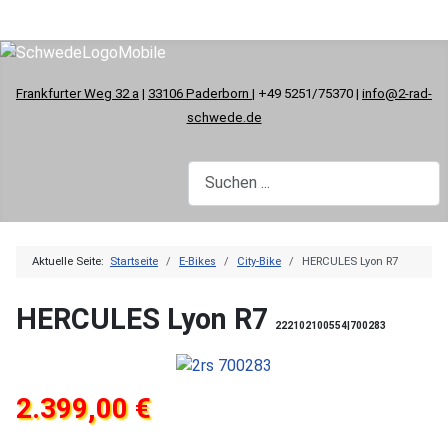
Frankfurter Weg 32 a
|
33106 Paderborn
| +49 5251/75370 |
info@2-rad-
schwede.de
Aktuelle Seite:
Startseite
E-Bikes
City-Bike
HERCULES Lyon R7
HERCULES Lyon R7
222102100554|700283
2.399,00 €