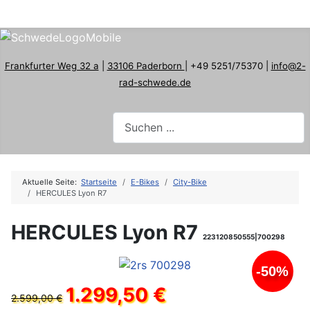
Frankfurter Weg 32 a
|
33106 Paderborn
| +49 5251/75370 |
info@2-
rad-schwede.de
Aktuelle Seite:
Startseite
E-Bikes
City-Bike
HERCULES Lyon R7
HERCULES Lyon R7
223120850555|700298
-50%
1.299,50 €
2.599,00 €