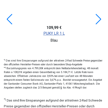
109,99 €
PUKY LR 1 L
Blau
*)
Das sind Ihre Einsparungen aufgrund der attrativen 2-Rad Schwede Preise gegenüber
den offiziellen Hersteller-Preisen oder durch besondere Shop-Angebote
**)
Barzahlungspreis von 4.799,00€ entspricht dem Nettodarlehensbetrag; 48 monatl.
Raten a 108,01€ ergeben einen Gesamtbetrag von 5.184,71 €. Letzte Rate kann
abweichen. Effektiver Jahreszins von 3,90% bei einer Laufzeit von 48 Monaten
entspricht einem festen Sollzinssatz von 3,67% p.a.. Bonität vorausgesetzt. Ein Angebot
der Santander Consumer Bank AG, Santander-Platz 1, 41061 Mönchengladbach. Die
Angaben stellen zugleich das 2/3 Beispiel gemäß § 6a Abs. 4 PAngV dar.
*)
Das sind Ihre Einsparungen aufgrund der attrativen 2-Rad Schwede
Preise gegenüber den offiziellen Hersteller-Preisen oder durch