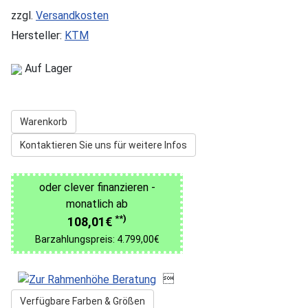
zzgl.
Versandkosten
Hersteller:
KTM
Auf Lager
Warenkorb
Kontaktieren Sie uns für weitere Infos
oder clever finanzieren -
monatlich ab
**)
108,01€
Barzahlungspreis: 4.799,00€

Verfügbare Farben & Größen