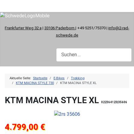
Frankfurter Weg 32 a
|
33106 Paderborn
| +49 5251/75370 |
info@2-rad-
schwede.de
Aktuelle Seite:
Startseite
E-Bikes
Trekking
KTM MACINA STYLE 730
KTM MACINA STYLE XL
KTM MACINA STYLE XL
022364123|35606
4.799,00 €