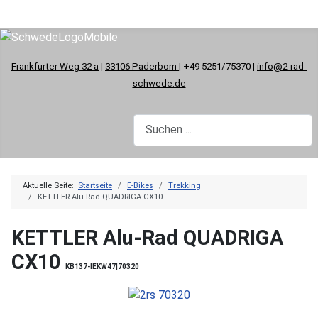
Frankfurter Weg 32 a
|
33106 Paderborn
| +49 5251/75370 |
info@2-rad-
schwede.de
Aktuelle Seite:
Startseite
E-Bikes
Trekking
KETTLER Alu-Rad QUADRIGA CX10
KETTLER Alu-Rad QUADRIGA
CX10
KB137-IEKW47|70320