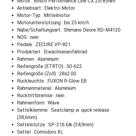
Motor : Bosch Performance Line CX 25/85Nm
Antriebsart : Elektro-Motor
Motor-Typ : Mittelmotor
Motorunterstützung : bis 25 km/h
Nabe/Schaltungsart : Shimano Deore RD-M4120
NOS : nein
Pedale : ZECURE VP-821
Produktart : Erwachsenenfahrrad
Rahmen : Aluminium
Reifengröße (ETRTO) : 50-622
Reifengröße (Zoll) : 28x2.00
Rückleuchte : FUXON R-Glow EB
Rahmenmaterial : Aluminium
Rücktrittbremse : nein
Rahmenform : Wave
Sattelklemme : Seatclamp w. quick release
(38,6mm)
Sattelstütze : SP-216 blk (34,9mm)
Sattel : Comodoro XL