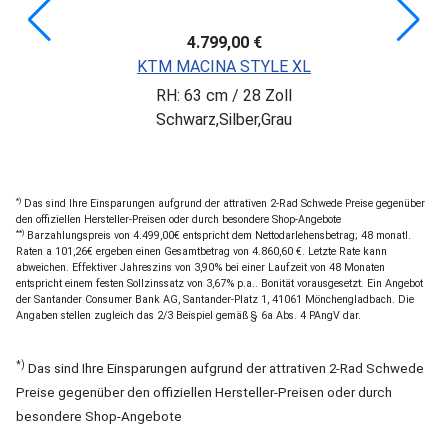
4.799,00 €
KTM MACINA STYLE XL
RH: 63 cm / 28 Zoll
Schwarz,Silber,Grau
*)
Das sind Ihre Einsparungen aufgrund der attrativen 2-Rad Schwede Preise gegenüber
den offiziellen Hersteller-Preisen oder durch besondere Shop-Angebote
**)
Barzahlungspreis von 4.499,00€ entspricht dem Nettodarlehensbetrag; 48 monatl.
Raten a 101,26€ ergeben einen Gesamtbetrag von 4.860,60 €. Letzte Rate kann
abweichen. Effektiver Jahreszins von 3,90% bei einer Laufzeit von 48 Monaten
entspricht einem festen Sollzinssatz von 3,67% p.a.. Bonität vorausgesetzt. Ein Angebot
der Santander Consumer Bank AG, Santander-Platz 1, 41061 Mönchengladbach. Die
Angaben stellen zugleich das 2/3 Beispiel gemäß § 6a Abs. 4 PAngV dar.
*)
Das sind Ihre Einsparungen aufgrund der attrativen 2-Rad Schwede
Preise gegenüber den offiziellen Hersteller-Preisen oder durch
besondere Shop-Angebote