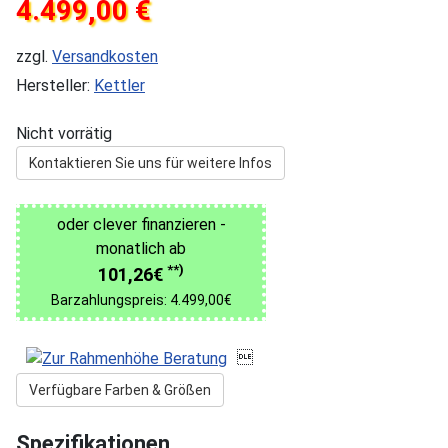
4.499,00 €
zzgl.
Versandkosten
Hersteller:
Kettler
Nicht vorrätig
Kontaktieren Sie uns für weitere Infos
oder clever finanzieren -
monatlich ab
**)
101,26€
Barzahlungspreis: 4.499,00€

Verfügbare Farben & Größen
Spezifikationen