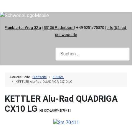
Frankfurter Weg 32 a
|
33106 Paderborn
| +49 5251/75370 |
info@2-rad-
schwede.de
Aktuelle Seite:
Startseite
E-Bikes
KETTLER Alu-Rad QUADRIGA CX10 LG
KETTLER Alu-Rad QUADRIGA
CX10 LG
KB137-LAKW48|70411