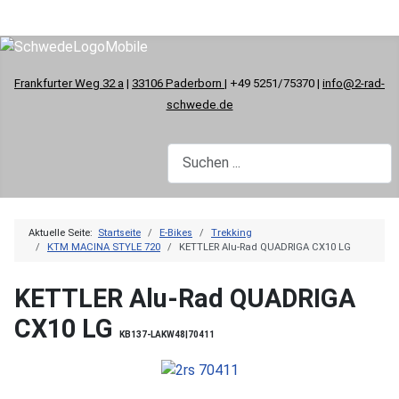
Frankfurter Weg 32 a
|
33106 Paderborn
| +49 5251/75370 |
info@2-rad-
schwede.de
Aktuelle Seite:
Startseite
E-Bikes
Trekking
KTM MACINA STYLE 720
KETTLER Alu-Rad QUADRIGA CX10 LG
KETTLER Alu-Rad QUADRIGA
CX10 LG
KB137-LAKW48|70411