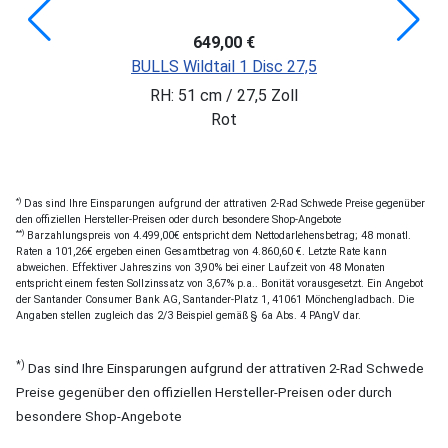
649,00 €
BULLS Wildtail 1 Disc 27,5
RH: 51 cm / 27,5 Zoll
Rot
*)
Das sind Ihre Einsparungen aufgrund der attrativen 2-Rad Schwede Preise gegenüber
den offiziellen Hersteller-Preisen oder durch besondere Shop-Angebote
**)
Barzahlungspreis von 4.499,00€ entspricht dem Nettodarlehensbetrag; 48 monatl.
Raten a 101,26€ ergeben einen Gesamtbetrag von 4.860,60 €. Letzte Rate kann
abweichen. Effektiver Jahreszins von 3,90% bei einer Laufzeit von 48 Monaten
entspricht einem festen Sollzinssatz von 3,67% p.a.. Bonität vorausgesetzt. Ein Angebot
der Santander Consumer Bank AG, Santander-Platz 1, 41061 Mönchengladbach. Die
Angaben stellen zugleich das 2/3 Beispiel gemäß § 6a Abs. 4 PAngV dar.
*)
Das sind Ihre Einsparungen aufgrund der attrativen 2-Rad Schwede
Preise gegenüber den offiziellen Hersteller-Preisen oder durch
besondere Shop-Angebote