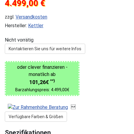
4.499,00 €
zzgl.
Versandkosten
Hersteller:
Kettler
Nicht vorrätig
Kontaktieren Sie uns für weitere Infos
oder clever finanzieren -
monatlich ab
**)
101,26€
Barzahlungspreis: 4.499,00€

Verfügbare Farben & Größen
Spezifikationen