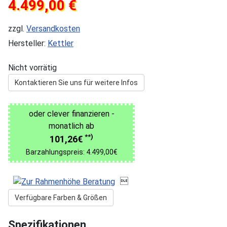
4.499,00 €
zzgl.
Versandkosten
Hersteller:
Kettler
Nicht vorrätig
Kontaktieren Sie uns für weitere Infos
oder clever finanzieren -
monatlich ab
**)
101,26€
Barzahlungspreis: 4.499,00€

Verfügbare Farben & Größen
Spezifikationen