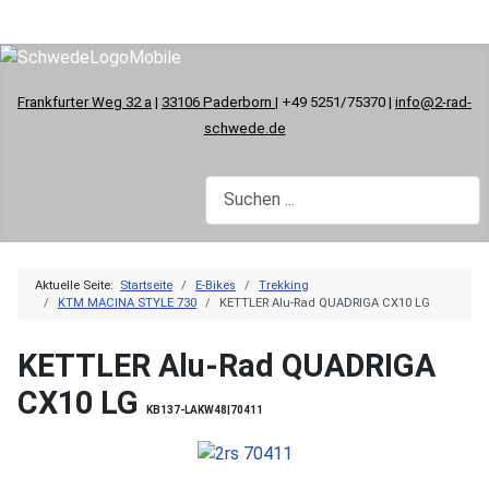
Frankfurter Weg 32 a
|
33106 Paderborn
| +49 5251/75370 |
info@2-rad-
schwede.de
Aktuelle Seite:
Startseite
E-Bikes
Trekking
KTM MACINA STYLE 730
KETTLER Alu-Rad QUADRIGA CX10 LG
KETTLER Alu-Rad QUADRIGA
CX10 LG
KB137-LAKW48|70411