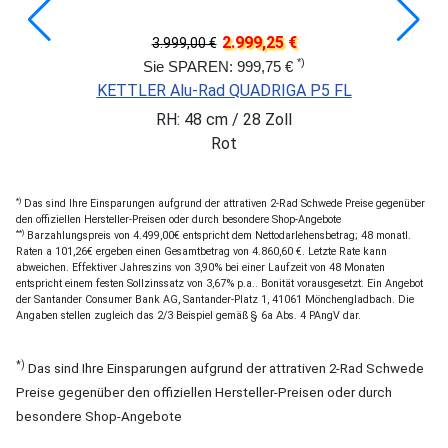
2.999,25 €
3.999,00 €
*)
Sie SPAREN: 999,75 €
KETTLER Alu-Rad QUADRIGA P5 FL
RH: 48 cm / 28 Zoll
Rot
*)
Das sind Ihre Einsparungen aufgrund der attrativen 2-Rad Schwede Preise gegenüber
den offiziellen Hersteller-Preisen oder durch besondere Shop-Angebote
**)
Barzahlungspreis von 4.499,00€ entspricht dem Nettodarlehensbetrag; 48 monatl.
Raten a 101,26€ ergeben einen Gesamtbetrag von 4.860,60 €. Letzte Rate kann
abweichen. Effektiver Jahreszins von 3,90% bei einer Laufzeit von 48 Monaten
entspricht einem festen Sollzinssatz von 3,67% p.a.. Bonität vorausgesetzt. Ein Angebot
der Santander Consumer Bank AG, Santander-Platz 1, 41061 Mönchengladbach. Die
Angaben stellen zugleich das 2/3 Beispiel gemäß § 6a Abs. 4 PAngV dar.
*)
Das sind Ihre Einsparungen aufgrund der attrativen 2-Rad Schwede
Preise gegenüber den offiziellen Hersteller-Preisen oder durch
besondere Shop-Angebote