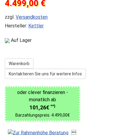
4.499,00 €
zzgl.
Versandkosten
Hersteller:
Kettler
Auf Lager
Warenkorb
Kontaktieren Sie uns für weitere Infos
oder clever finanzieren -
monatlich ab
**)
101,26€
Barzahlungspreis: 4.499,00€
