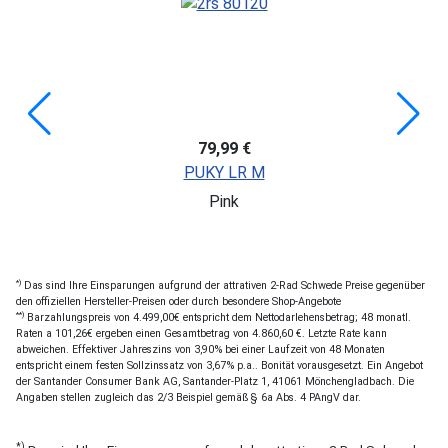
79,99 €
PUKY LR M
Pink
*)
Das sind Ihre Einsparungen aufgrund der attrativen 2-Rad Schwede Preise gegenüber
den offiziellen Hersteller-Preisen oder durch besondere Shop-Angebote
**)
Barzahlungspreis von 4.499,00€ entspricht dem Nettodarlehensbetrag; 48 monatl.
Raten a 101,26€ ergeben einen Gesamtbetrag von 4.860,60 €. Letzte Rate kann
abweichen. Effektiver Jahreszins von 3,90% bei einer Laufzeit von 48 Monaten
entspricht einem festen Sollzinssatz von 3,67% p.a.. Bonität vorausgesetzt. Ein Angebot
der Santander Consumer Bank AG, Santander-Platz 1, 41061 Mönchengladbach. Die
Angaben stellen zugleich das 2/3 Beispiel gemäß § 6a Abs. 4 PAngV dar.
*)