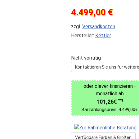
4.499,00 €
zzgl.
Versandkosten
Hersteller:
Kettler
Nicht vorrätig
Kontaktieren Sie uns für weitere
oder clever finanzieren -
monatlich ab
**)
101,26€
Barzahlungspreis: 4.499,00€
Verfügbare Farben & Größen