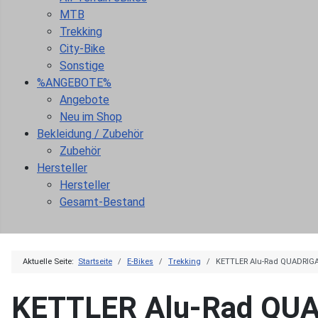
MTB
Trekking
City-Bike
Sonstige
%ANGEBOTE%
Angebote
Neu im Shop
Bekleidung / Zubehör
Zubehör
Hersteller
Hersteller
Gesamt-Bestand
Aktuelle Seite:
Startseite
E-Bikes
Trekking
KETTLER Alu-Rad QUADRIG
KETTLER Alu-Rad QU