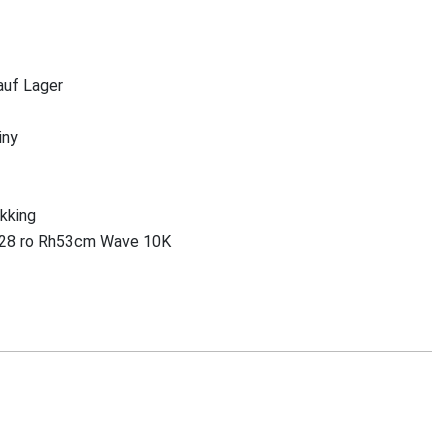
 auf Lager
iny
ekking
28 ro Rh53cm Wave 10K