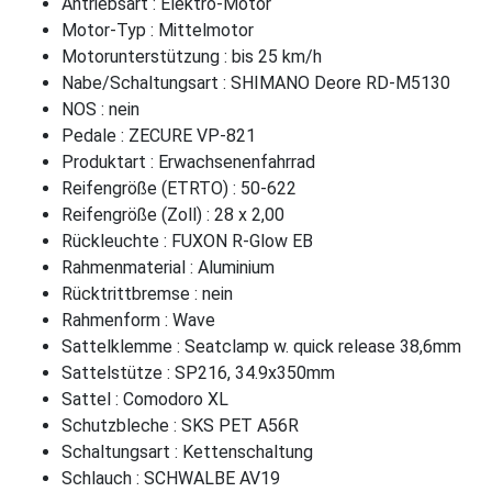
Antriebsart : Elektro-Motor
Motor-Typ : Mittelmotor
Motorunterstützung : bis 25 km/h
Nabe/Schaltungsart : SHIMANO Deore RD-M5130
NOS : nein
Pedale : ZECURE VP-821
Produktart : Erwachsenenfahrrad
Reifengröße (ETRTO) : 50-622
Reifengröße (Zoll) : 28 x 2,00
Rückleuchte : FUXON R-Glow EB
Rahmenmaterial : Aluminium
Rücktrittbremse : nein
Rahmenform : Wave
Sattelklemme : Seatclamp w. quick release 38,6mm
Sattelstütze : SP216, 34.9x350mm
Sattel : Comodoro XL
Schutzbleche : SKS PET A56R
Schaltungsart : Kettenschaltung
Schlauch : SCHWALBE AV19