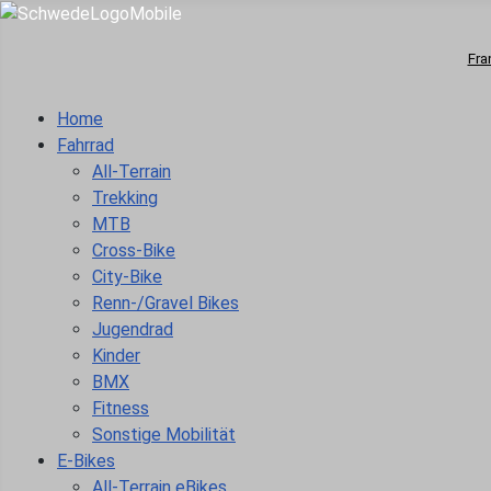
Fra
Home
Fahrrad
All-Terrain
Trekking
MTB
Cross-Bike
City-Bike
Renn-/Gravel Bikes
Jugendrad
Kinder
BMX
Fitness
Sonstige Mobilität
E-Bikes
All-Terrain eBikes