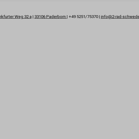
nkfurter Weg 32 a
|
33106 Paderborn
| +49 5251/75370 |
info@2-rad-schwed