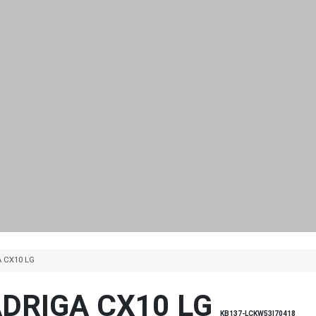
A CX10 LG
ADRIGA CX10 LG
KB137-LCKW53|70418