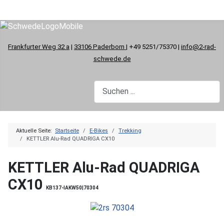
Frankfurter Weg 32 a
|
33106 Paderborn
| +49 5251/75370 |
info@2-rad-
schwede.de
Aktuelle Seite:
Startseite
E-Bikes
Trekking
KETTLER Alu-Rad QUADRIGA CX10
KETTLER Alu-Rad QUADRIGA
CX10
KB137-IAKW50|70304