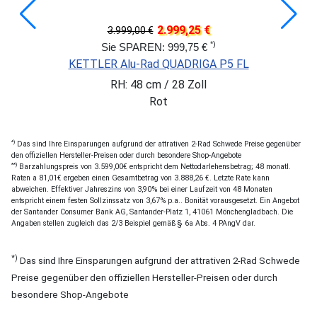
2.999,25 €
3.999,00 €
*)
Sie SPAREN: 999,75 €
KETTLER Alu-Rad QUADRIGA P5 FL
RH: 48 cm / 28 Zoll
Rot
*)
Das sind Ihre Einsparungen aufgrund der attrativen 2-Rad Schwede Preise gegenüber
den offiziellen Hersteller-Preisen oder durch besondere Shop-Angebote
**)
Barzahlungspreis von 3.599,00€ entspricht dem Nettodarlehensbetrag; 48 monatl.
Raten a 81,01€ ergeben einen Gesamtbetrag von 3.888,26 €. Letzte Rate kann
abweichen. Effektiver Jahreszins von 3,90% bei einer Laufzeit von 48 Monaten
entspricht einem festen Sollzinssatz von 3,67% p.a.. Bonität vorausgesetzt. Ein Angebot
der Santander Consumer Bank AG, Santander-Platz 1, 41061 Mönchengladbach. Die
Angaben stellen zugleich das 2/3 Beispiel gemäß § 6a Abs. 4 PAngV dar.
*)
Das sind Ihre Einsparungen aufgrund der attrativen 2-Rad Schwede
Preise gegenüber den offiziellen Hersteller-Preisen oder durch
besondere Shop-Angebote