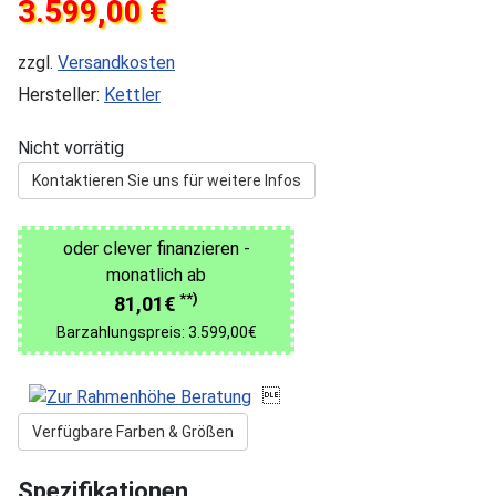
3.599,00 €
zzgl.
Versandkosten
Hersteller:
Kettler
Nicht vorrätig
Kontaktieren Sie uns für weitere Infos
oder clever finanzieren -
monatlich ab
**)
81,01€
Barzahlungspreis: 3.599,00€

Verfügbare Farben & Größen
Spezifikationen