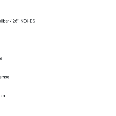
lbar / 26": NEX-DS
pe
remse
 mm