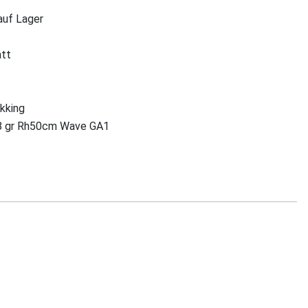
 auf Lager
att
ekking
8 gr Rh50cm Wave GA1