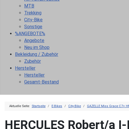
MTB
Trekking
City-Bike
Sonstige
%ANGEBOTE%
Angebote
Neu im Shop
Bekleidung / Zubehör
Zubehör
Hersteller
Hersteller
Gesamt-Bestand
Aktuelle Seite:
Startseite
E-Bikes
City-Bike
GAZELLE Miss Grace C7+ 
HERCULES Robert/a I-