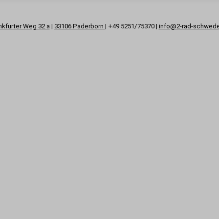
nkfurter Weg 32 a
|
33106 Paderborn
| +49 5251/75370 |
info@2-rad-schwed