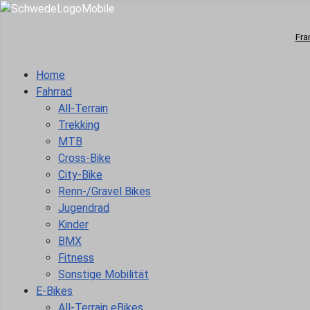
Fra
Home
Fahrrad
All-Terrain
Trekking
MTB
Cross-Bike
City-Bike
Renn-/Gravel Bikes
Jugendrad
Kinder
BMX
Fitness
Sonstige Mobilität
E-Bikes
All-Terrain eBikes