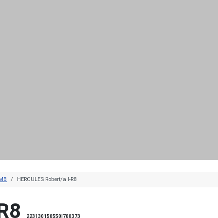
HMB
HERCULES Robert/a I-R8
R8
223130150550|700373