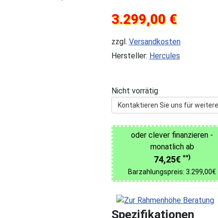
3.299,00 €
zzgl.
Versandkosten
Hersteller:
Hercules
Nicht vorrätig
Kontaktieren Sie uns für weitere
oder clever finanzieren -
monatlich ab
**)
74,25€
Barzahlungspreis: 3.299,00€
Spezifikationen