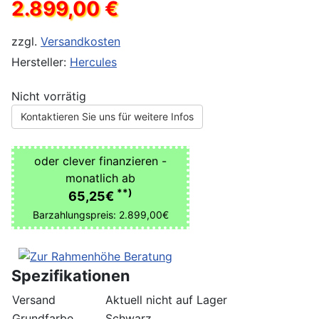
2.899,00 €
zzgl.
Versandkosten
Hersteller:
Hercules
Nicht vorrätig
Kontaktieren Sie uns für weitere Infos
oder clever finanzieren -
monatlich ab
**)
65,25€
Barzahlungspreis: 2.899,00€
Spezifikationen
Versand
Aktuell nicht auf Lager
Grundfarbe
Schwarz