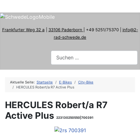
Frankfurter Weg 32 a
|
33106 Paderborn
| +49 5251/75370 |
info@2-
rad-schwede.de
Aktuelle Seite:
Startseite
E-Bikes
City-Bike
HERCULES Robert/a R7 Active Plus
HERCULES Robert/a R7
Active Plus
223130250550|700391