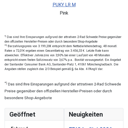
PUKY LR M
Pink
*)
Das sind Ihre Einsparungen aufgrund der attrativen 2-Rad Schwede Preise gegenüber
den offiziellen Hersteller-Preisen oder durch besondere Shop-Angebote
**)
Barzahlungspreis von 3.199,20€ entspricht dem Nettodarlehensbetrag; 48 monatl.
Raten a 72,01€ ergeben einen Gesamtbetrag von 3.456,33 €. Letzte Rate kann
abweichen. Effektiver Jahreszins von 3,90% bei einer Laufzeit von 48 Monaten
entspricht einem festen Sollzinssatz von 3,67% p.a.. Bonität vorausgesetzt. Ein Angebot
der Santander Consumer Bank AG, Santander-Platz 1, 41061 Mönchengladbach. Die
Angaben stellen zugleich das 2/3 Beispiel gemäß § 6a Abs. 4 PAngV dar.
*)
Das sind Ihre Einsparungen aufgrund der attrativen 2-Rad Schwede
Preise gegenüber den offiziellen Hersteller-Preisen oder durch
besondere Shop-Angebote
Geöffnet
Neuigkeiten