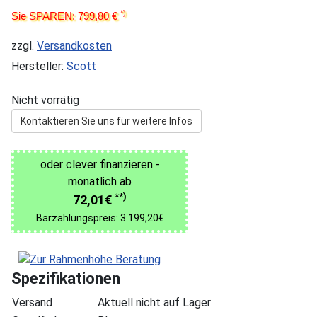
*)
Sie SPAREN: 799,80 €
zzgl.
Versandkosten
Hersteller:
Scott
Nicht vorrätig
Kontaktieren Sie uns für weitere Infos
oder clever finanzieren -
monatlich ab
**)
72,01€
Barzahlungspreis: 3.199,20€
Spezifikationen
Versand
Aktuell nicht auf Lager