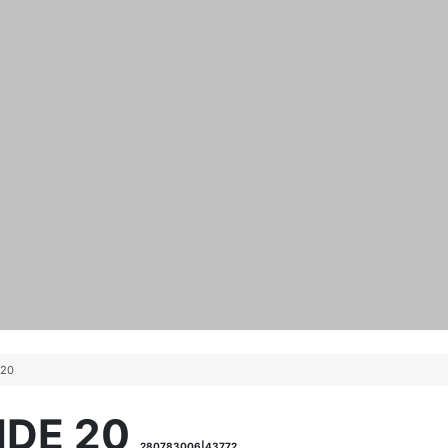
 20
IDE 20
280783006|43772