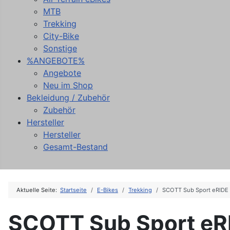
MTB
Trekking
City-Bike
Sonstige
%ANGEBOTE%
Angebote
Neu im Shop
Bekleidung / Zubehör
Zubehör
Hersteller
Hersteller
Gesamt-Bestand
Aktuelle Seite:
Startseite
E-Bikes
Trekking
SCOTT Sub Sport eRIDE
SCOTT Sub Sport eR