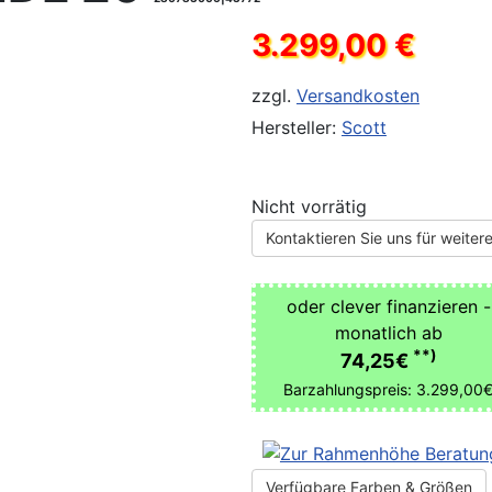
3.299,00 €
zzgl.
Versandkosten
Hersteller:
Scott
Nicht vorrätig
Kontaktieren Sie uns für weitere
oder clever finanzieren -
monatlich ab
**)
74,25€
Barzahlungspreis: 3.299,00
Verfügbare Farben & Größen