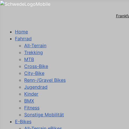
Frankf
Home
Fahrrad
All-Terrain
Trekking
MTB
Cross-Bike
City-Bike
Renn-/Gravel Bikes
Jugendrad
Kinder
BMX
Fitness
Sonstige Mobilität
E-Bikes
All-Terrain eBikes