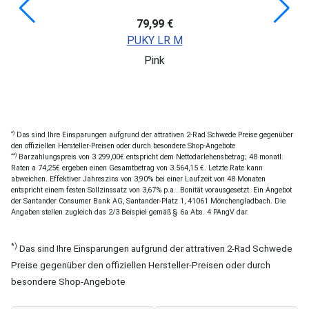
79,99 €
PUKY LR M
Pink
*)
Das sind Ihre Einsparungen aufgrund der attrativen 2-Rad Schwede Preise gegenüber
den offiziellen Hersteller-Preisen oder durch besondere Shop-Angebote
**)
Barzahlungspreis von 3.299,00€ entspricht dem Nettodarlehensbetrag; 48 monatl.
Raten a 74,25€ ergeben einen Gesamtbetrag von 3.564,15 €. Letzte Rate kann
abweichen. Effektiver Jahreszins von 3,90% bei einer Laufzeit von 48 Monaten
entspricht einem festen Sollzinssatz von 3,67% p.a.. Bonität vorausgesetzt. Ein Angebot
der Santander Consumer Bank AG, Santander-Platz 1, 41061 Mönchengladbach. Die
Angaben stellen zugleich das 2/3 Beispiel gemäß § 6a Abs. 4 PAngV dar.
*)
Das sind Ihre Einsparungen aufgrund der attrativen 2-Rad Schwede
Preise gegenüber den offiziellen Hersteller-Preisen oder durch
besondere Shop-Angebote