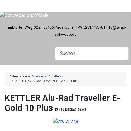
Frankfurter Weg 32 a
|
33106 Paderborn
| +49 5251/75370 |
info@2-rad-
schwede.de
Aktuelle Seite:
Startseite
E-Bikes
KETTLER Alu-Rad Traveller E-Gold 10 Plus
KETTLER Alu-Rad Traveller E-
Gold 10 Plus
KB158-NBKD60|70248