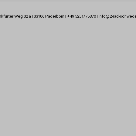
nkfurter Weg 32 a
|
33106 Paderborn
| +49 5251/75370 |
info@2-rad-schwed