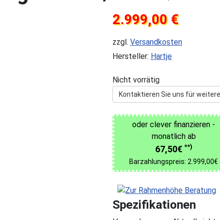
2.999,00 €
zzgl.
Versandkosten
Hersteller:
Hartje
Nicht vorrätig
Kontaktieren Sie uns für weitere
oder clever finanzieren -
monatlich ab
**)
67,50€
Barzahlungspreis: 2.999,00€
Spezifikationen