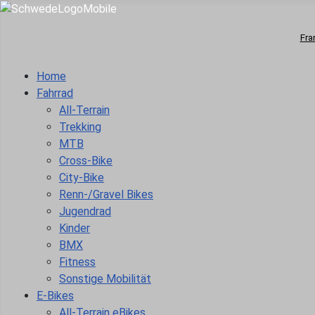
Fra
Home
Fahrrad
All-Terrain
Trekking
MTB
Cross-Bike
City-Bike
Renn-/Gravel Bikes
Jugendrad
Kinder
BMX
Fitness
Sonstige Mobilität
E-Bikes
All-Terrain eBikes