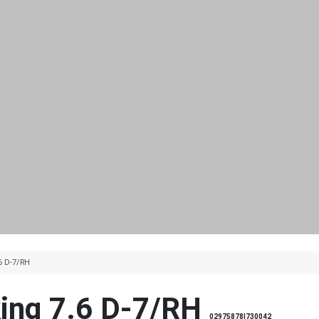
.6 D-7/RH
king 7.6 D-7/RH
02975878|730042