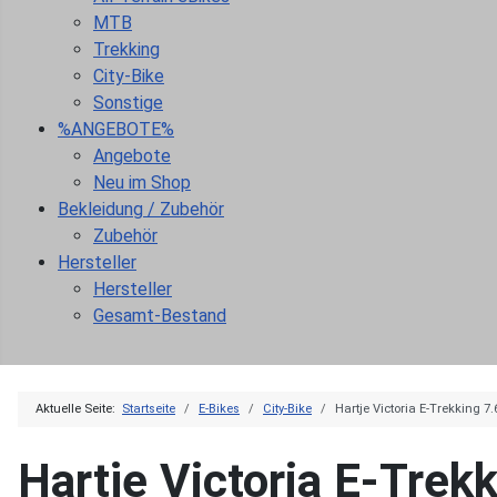
MTB
Trekking
City-Bike
Sonstige
%ANGEBOTE%
Angebote
Neu im Shop
Bekleidung / Zubehör
Zubehör
Hersteller
Hersteller
Gesamt-Bestand
Aktuelle Seite:
Startseite
E-Bikes
City-Bike
Hartje Victoria E-Trekking 7
Hartje Victoria E-Trek