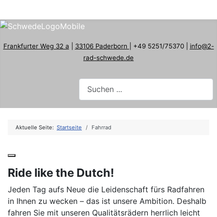
Frankfurter Weg 32 a
|
33106 Paderborn
| +49 5251/75370 |
info@2-
rad-schwede.de
Aktuelle Seite:
Startseite
Fahrrad
Ride like the Dutch!
Jeden Tag aufs Neue die Leidenschaft fürs Radfahren
in Ihnen zu wecken – das ist unsere Ambition. Deshalb
fahren Sie mit unseren Qualitätsrädern herrlich leicht