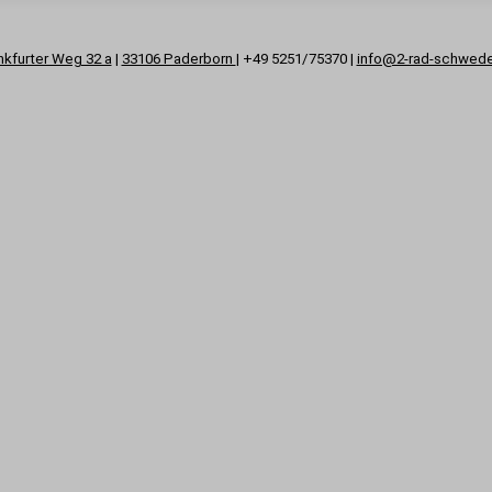
nkfurter Weg 32 a
|
33106 Paderborn
| +49 5251/75370 |
info@2-rad-schwed