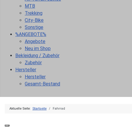
MTB
Trekking
City-Bike
Sonstige
%ANGEBOTE%
Angebote
Neu im Shop
Bekleidung / Zubehör
Zubehör
Hersteller
Hersteller
Gesamt-Bestand
Aktuelle Seite:
Startseite
Fahrrad