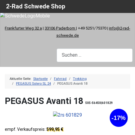
2-Rad Schwede Shop
Frankfurter Weg 32 a
|
33106 Paderborn
| +49 5251/75370 |
info@2-rad-
schwede.de
Aktuelle Seite:
Startseite
Fahrrad
Trekking
PEGASUS Solero SL 24
PEGASUS Avanti 18
PEGASUS Avanti 18
505-56450|601829
-17%
empf. Verkaufspreis:
599,95 €