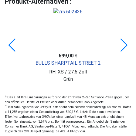
Produkt-Alternativen :
699,00 €
BULLS SHARPTAIL STREET 2
RH: XS / 27,5 Zoll
Grün
*)
Das sind Ihre Einsparungen aufgrund der attrativen 2-Rad Schwede Preise gegenüber
den offiziellen Hersteller-Preisen oder durch besondere Shop-Angebote
**)
Barzahlungspreis von 499,95€ entspricht dem Nettodarlehensbetrag; 48 monatl. Raten
a 11,25€ ergeben einen Gesamtbetrag von 540,13 €. Letzte Rate kann abweichen.
Effektiver Jahreszins von 3,90% bei einer Laufzeit von 48 Monaten entspricht einem
festen Sollzinssatz von 3,67% p.a.. Bonität vorausgesetzt. Ein Angebot der Santander
Consumer Bank AG, Santander-Platz 1, 41061 Mönchengladbach. Die Angaben stellen
zugleich das 2/3 Beispiel gemäß § 6a Abs. 4 PAngV dar.