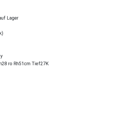
 auf Lager
k)
ty
n28 ro Rh51cm Tief27K