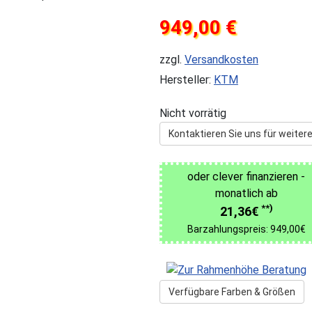
949,00 €
zzgl.
Versandkosten
Hersteller:
KTM
Nicht vorrätig
Kontaktieren Sie uns für weitere
oder clever finanzieren -
monatlich ab
**)
21,36€
Barzahlungspreis: 949,00€
Verfügbare Farben & Größen