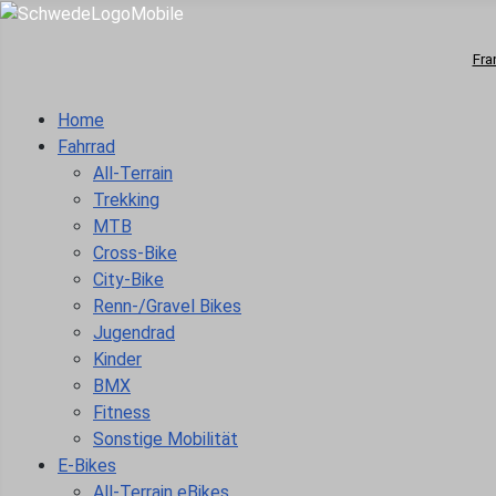
Fra
Home
Fahrrad
All-Terrain
Trekking
MTB
Cross-Bike
City-Bike
Renn-/Gravel Bikes
Jugendrad
Kinder
BMX
Fitness
Sonstige Mobilität
E-Bikes
All-Terrain eBikes