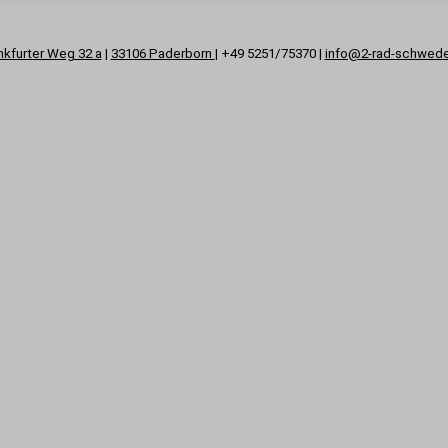
nkfurter Weg 32 a
|
33106 Paderborn
| +49 5251/75370 |
info@2-rad-schwed