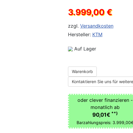
3.999,00 €
zzgl.
Versandkosten
Hersteller:
KTM
Auf Lager
Warenkorb
Kontaktieren Sie uns für weitere
oder clever finanzieren -
monatlich ab
**)
90,01€
Barzahlungspreis: 3.999,00