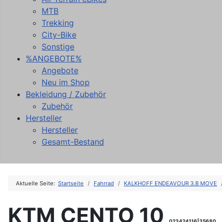
MTB
Trekking
City-Bike
Sonstige
%ANGEBOTE%
Angebote
Neu im Shop
Bekleidung / Zubehör
Zubehör
Hersteller
Hersteller
Gesamt-Bestand
Aktuelle Seite:
Startseite
Fahrrad
KALKHOFF ENDEAVOUR 3.B MOVE
KTM CENTO 10
023424116|35680