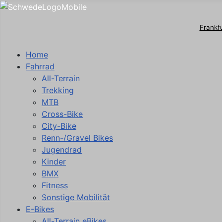
Frankf
Home
Fahrrad
All-Terrain
Trekking
MTB
Cross-Bike
City-Bike
Renn-/Gravel Bikes
Jugendrad
Kinder
BMX
Fitness
Sonstige Mobilität
E-Bikes
All-Terrain eBikes