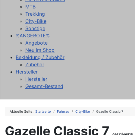
MTB
Trekking
City-Bike
Sonstige
%ANGEBOTE%
Angebote
Neu im Shop
Bekleidung / Zubehör
Zubehör
Hersteller
Hersteller
Gesamt-Bestand
Aktuelle Seite:
Startseite
Fahrrad
City-Bike
Gazelle Classic 7
Gazelle Classic 7
G1612|46525