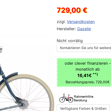
729,00 €
zzgl.
Versandkosten
Hersteller:
Gazelle
Nicht vorrätig
Kontaktieren Sie uns für weitere
oder clever finanzieren -
monatlich ab
**)
16,41€
Barzahlungspreis: 729,00€
Verfügbare Farben & Größen