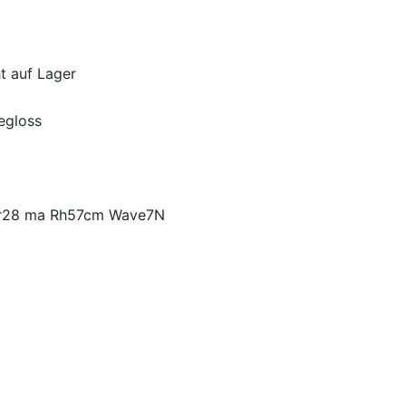
ht auf Lager
egloss
Er28 ma Rh57cm Wave7N