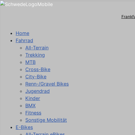
Frankf
Home
Fahrrad
All-Terrain
Trekking
MTB
Cross-Bike
City-Bike
Renn-/Gravel Bikes
Jugendrad
Kinder
BMX
Fitness
Sonstige Mobilität
E-Bikes
All-Terrain eBikes