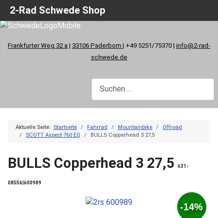
2-Rad Schwede Shop
Frankfurter Weg 32 a
|
33106 Paderborn
| +49 5251/75370 |
info@2-rad-
schwede.de
Aktuelle Seite:
Startseite
Fahrrad
Mountainbike
Offroad
SCOTT Aspect 760 EQ
BULLS Copperhead 3 27,5
BULLS Copperhead 3 27,5
631-
08556|600989
-14%