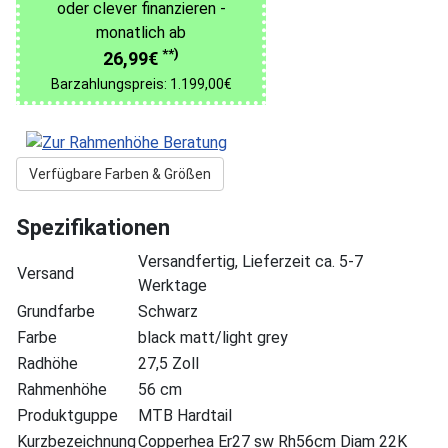
oder clever finanzieren -
monatlich ab
**)
26,99€
Barzahlungspreis: 1.199,00€
Verfügbare Farben & Größen
Spezifikationen
Versandfertig, Lieferzeit ca. 5-7
Versand
Werktage
Grundfarbe
Schwarz
Farbe
black matt/light grey
Radhöhe
27,5 Zoll
Rahmenhöhe
56 cm
Produktguppe
MTB Hardtail
Kurzbezeichnung
Copperhea Er27 sw Rh56cm Diam 22K