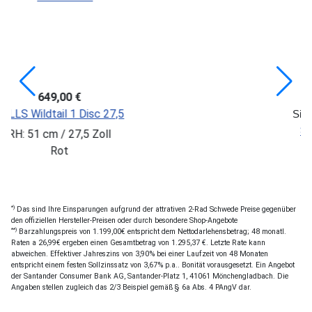
-2
759,20 €
949,00 €
*)
27,5
Sie SPAREN: 189,80 €
SCOTT Aspect 930
l
RH: M / 29 Zoll
Weiß
*)
Das sind Ihre Einsparungen aufgrund der attrativen 2-Rad Schwede Preise gegenüber
den offiziellen Hersteller-Preisen oder durch besondere Shop-Angebote
**)
Barzahlungspreis von 1.199,00€ entspricht dem Nettodarlehensbetrag; 48 monatl.
Raten a 26,99€ ergeben einen Gesamtbetrag von 1.295,37 €. Letzte Rate kann
abweichen. Effektiver Jahreszins von 3,90% bei einer Laufzeit von 48 Monaten
entspricht einem festen Sollzinssatz von 3,67% p.a.. Bonität vorausgesetzt. Ein Angebot
der Santander Consumer Bank AG, Santander-Platz 1, 41061 Mönchengladbach. Die
Angaben stellen zugleich das 2/3 Beispiel gemäß § 6a Abs. 4 PAngV dar.