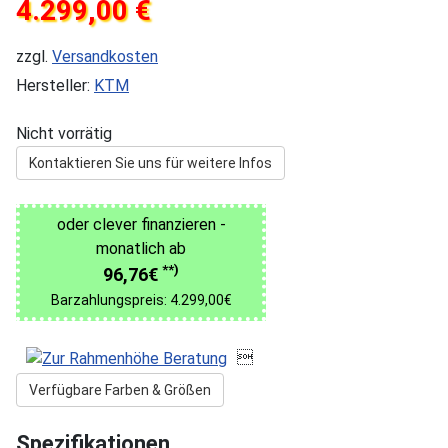
4.299,00 €
zzgl.
Versandkosten
Hersteller:
KTM
Nicht vorrätig
Kontaktieren Sie uns für weitere Infos
oder clever finanzieren -
monatlich ab
**)
96,76€
Barzahlungspreis: 4.299,00€

Verfügbare Farben & Größen
Spezifikationen