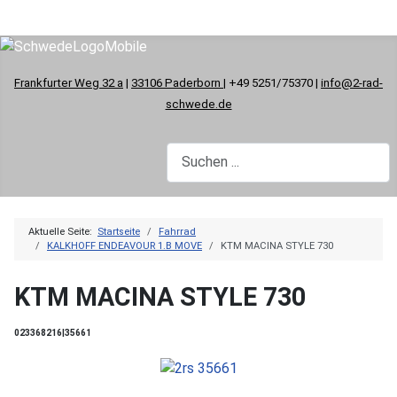
Frankfurter Weg 32 a
|
33106 Paderborn
| +49 5251/75370 |
info@2-rad-
schwede.de
Aktuelle Seite:
Startseite
Fahrrad
KALKHOFF ENDEAVOUR 1.B MOVE
KTM MACINA STYLE 730
KTM MACINA STYLE 730
023368216|35661