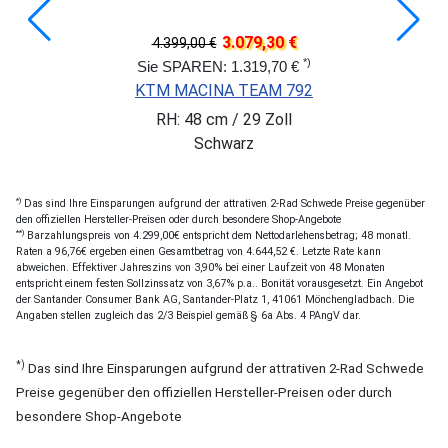
3.079,30 €
4.399,00 €
*)
Sie SPAREN: 1.319,70 €
KTM MACINA TEAM 792
RH: 48 cm / 29 Zoll
Schwarz
*)
Das sind Ihre Einsparungen aufgrund der attrativen 2-Rad Schwede Preise gegenüber
den offiziellen Hersteller-Preisen oder durch besondere Shop-Angebote
**)
Barzahlungspreis von 4.299,00€ entspricht dem Nettodarlehensbetrag; 48 monatl.
Raten a 96,76€ ergeben einen Gesamtbetrag von 4.644,52 €. Letzte Rate kann
abweichen. Effektiver Jahreszins von 3,90% bei einer Laufzeit von 48 Monaten
entspricht einem festen Sollzinssatz von 3,67% p.a.. Bonität vorausgesetzt. Ein Angebot
der Santander Consumer Bank AG, Santander-Platz 1, 41061 Mönchengladbach. Die
Angaben stellen zugleich das 2/3 Beispiel gemäß § 6a Abs. 4 PAngV dar.
*)
Das sind Ihre Einsparungen aufgrund der attrativen 2-Rad Schwede
Preise gegenüber den offiziellen Hersteller-Preisen oder durch
besondere Shop-Angebote