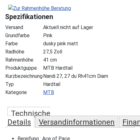
Spezifikationen
Versand
Aktuell nicht auf Lager
Grundfarbe
Pink
Farbe
dusky pink matt
Radhöhe
27,5 Zoll
Rahmenhöhe
41 cm
Produktguppe
MTB Hardtail
Kurzbezeichnung
Nandi 27, 27 du Rh41cm Diam
Typ
Hardtail
Kategorie
MTB
Technische
Details
Versandinformationen
Fina
Bereifung : Ace of Pace