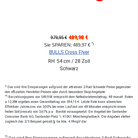
489,98 €
979,95 €
*)
Sie SPAREN: 489,97 €
BULLS Cross Flyer
RH: 54 cm / 28 Zoll
Schwarz
*)
Das sind Ihre Einsparungen aufgrund der attrativen 2-Rad Schwede Preise gegenüber
den offiziellen Hersteller-Preisen oder durch besondere Shop-Angebote
**)
Barzahlungspreis von 549,95€ entspricht dem Nettodarlehensbetrag; 48 monatl. Raten
a 12,38€ ergeben einen Gesamtbetrag von 594,15 €. Letzte Rate kann abweichen.
Effektiver Jahreszins von 3,90% bei einer Laufzeit von 48 Monaten entspricht einem
festen Sollzinssatz von 3,67% p.a.. Bonität vorausgesetzt. Ein Angebot der Santander
Consumer Bank AG, Santander-Platz 1, 41061 Mönchengladbach. Die Angaben stellen
zugleich das 2/3 Beispiel gemäß § 6a Abs. 4 PAngV dar.
*)
Das sind Ihre Einsparungen aufgrund der attrativen 2-Rad Schwede