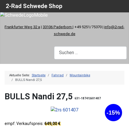
2-Rad Schwede Shop
Frankfurter Weg 32 a
|
33106 Paderborn
| +49 5251/75370 |
info@2-rad-
schwede.de
Aktuelle Seite:
Startseite
Fahrrad
Mountainbike
BULLS Nandi 27,5
BULLS Nandi 27,5
631-18741|601407
-15%
empf. Verkaufspreis:
649,00 €