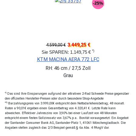
-25%
3.449,25 €
4.599,00 €
*)
Sie SPAREN: 1.149,75 €
KTM MACINA AERA 772 LFC
RH: 46 cm / 27,5 Zoll
Grau
*)
Das sind Ihre Einsparungen aufgrund der attrativen 2-Rad Schwede Preise gegenüber
den offiziellen Hersteller-Preisen oder durch besondere Shop-Angebote
**)
Barzahlungspreis von 3.999,00€ entspricht dem Nettodarlehensbetrag; 48 monatl.
Raten a 90,01€ ergeben einen Gesamtbetrag von 4.320,41 €. Letzte Rate kann
abweichen. Effektiver Jahreszins von 3,90% bei einer Laufzeit von 48 Monaten
entspricht einem festen Sollzinssatz von 3,67% p.a.. Bonität vorausgesetzt. Ein Angebot
der Santander Consumer Bank AG, Santander-Platz 1, 41061 Mönchengladbach. Die
Angaben stellen zugleich das 2/3 Beispiel gemäß § 6a Abs. 4 PAngV dar.