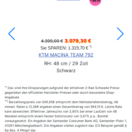
-30%
3.079,30 €
4.399,00 €
*)
Sie SPAREN: 1.319,70 €
KTM MACINA TEAM 792
RH: 48 cm / 29 Zoll
Schwarz
*)
Das sind Ihre Einsparungen aufgrund der attrativen 2-Rad Schwede Preise
gegenüber den offiziellen Hersteller-Preisen oder durch besondere Shop-
Angebote
**)
Barzahlungspreis von 549,95€ entspricht dem Nettodarlehensbetrag; 48
monatl. Raten a 12,38€ ergeben einen Gesamtbetrag von 594,15 €. Letzte Rate
kann abweichen. Effektiver Jahreszins von 3,90% bei einer Laufzeit von 48
Monaten entspricht einem festen Sollzinssatz von 3,67% p.a.. Bonität
vorausgesetzt. Ein Angebot der Santander Consumer Bank AG, Santander-Platz 1,
41061 Mönchengladbach. Die Angaben stellen zugleich das 2/3 Beispiel gemäß §
6a Abs. 4 PAngV dar.