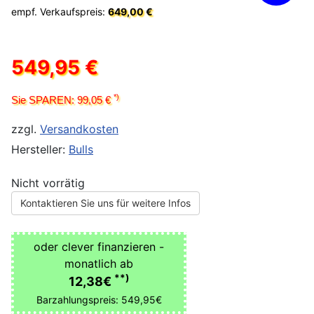
empf. Verkaufspreis:
649,00 €
549,95 €
*)
Sie SPAREN: 99,05 €
zzgl.
Versandkosten
Hersteller:
Bulls
Nicht vorrätig
Kontaktieren Sie uns für weitere Infos
oder clever finanzieren -
monatlich ab
**)
12,38€
Barzahlungspreis: 549,95€