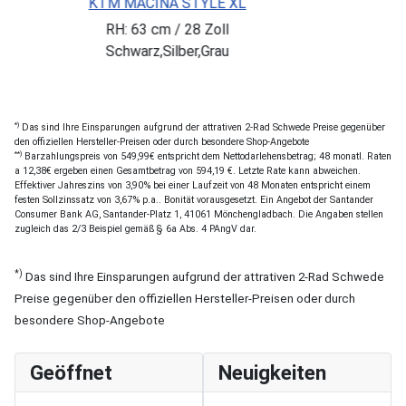
M MACINA STYLE XL
Sie SPA
HERCULES
RH: 63 cm / 28 Zoll
Schwarz,Silber,Grau
RH: 4
*)
Das sind Ihre Einsparungen aufgrund der attrativen 2-Rad Schwede Preise gegenüber
den offiziellen Hersteller-Preisen oder durch besondere Shop-Angebote
**)
Barzahlungspreis von 549,99€ entspricht dem Nettodarlehensbetrag; 48 monatl. Raten
a 12,38€ ergeben einen Gesamtbetrag von 594,19 €. Letzte Rate kann abweichen.
Effektiver Jahreszins von 3,90% bei einer Laufzeit von 48 Monaten entspricht einem
festen Sollzinssatz von 3,67% p.a.. Bonität vorausgesetzt. Ein Angebot der Santander
Consumer Bank AG, Santander-Platz 1, 41061 Mönchengladbach. Die Angaben stellen
zugleich das 2/3 Beispiel gemäß § 6a Abs. 4 PAngV dar.
*)
Das sind Ihre Einsparungen aufgrund der attrativen 2-Rad Schwede
Preise gegenüber den offiziellen Hersteller-Preisen oder durch
besondere Shop-Angebote
Geöffnet
Neuigkeiten