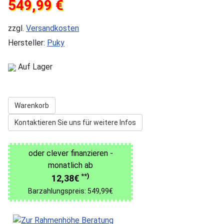
549,99 €
zzgl.
Versandkosten
Hersteller:
Puky
Auf Lager
Warenkorb
Kontaktieren Sie uns für weitere Infos
oder clever finanzieren -
monatlich ab
**)
12,38€
Barzahlungspreis: 549,99€