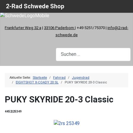
2-Rad Schwede Shop
Frankfurter Weg 32 a
|
33106 Paderborn
| +49 5251/75370 |
info@2-rad-
schwede.de
Aktuelle Seite:
Startseite
Fahrrad
Jugendrad
EIGHTSHOT X-COADY 20 SL
PUKY SKYRIDE 20-3 Classic
PUKY SKYRIDE 20-3 Classic
4452|25349