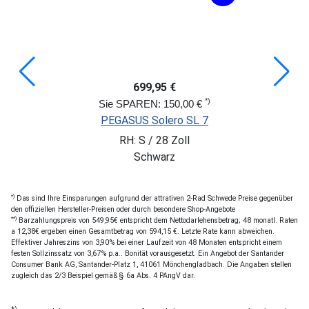
699,95 €
*)
Sie SPAREN: 150,00 €
PEGASUS Solero SL 7
RH: S / 28 Zoll
Schwarz
*)
Das sind Ihre Einsparungen aufgrund der attrativen 2-Rad Schwede Preise gegenüber
den offiziellen Hersteller-Preisen oder durch besondere Shop-Angebote
**)
Barzahlungspreis von 549,95€ entspricht dem Nettodarlehensbetrag; 48 monatl. Raten
a 12,38€ ergeben einen Gesamtbetrag von 594,15 €. Letzte Rate kann abweichen.
Effektiver Jahreszins von 3,90% bei einer Laufzeit von 48 Monaten entspricht einem
festen Sollzinssatz von 3,67% p.a.. Bonität vorausgesetzt. Ein Angebot der Santander
Consumer Bank AG, Santander-Platz 1, 41061 Mönchengladbach. Die Angaben stellen
zugleich das 2/3 Beispiel gemäß § 6a Abs. 4 PAngV dar.