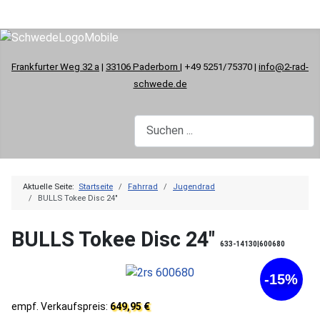
Frankfurter Weg 32 a
|
33106 Paderborn
| +49 5251/75370 |
info@2-rad-
schwede.de
Aktuelle Seite:
Startseite
Fahrrad
Jugendrad
BULLS Tokee Disc 24"
BULLS Tokee Disc 24"
633-14130|600680
-15%
empf. Verkaufspreis:
649,95 €