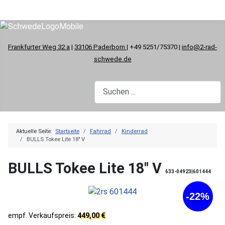
Frankfurter Weg 32 a
|
33106 Paderborn
| +49 5251/75370 |
info@2-rad-
schwede.de
Aktuelle Seite:
Startseite
Fahrrad
Kinderrad
BULLS Tokee Lite 18" V
BULLS Tokee Lite 18" V
633-04923|601444
-22%
empf. Verkaufspreis:
449,00 €