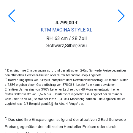
4.799,00 €
KTM MACINA STYLE XL
RH: 63 cm / 28 Zoll
Schwarz,Silber,Grau
*)
Das sind Ihre Einsparungen aufgrund der attrativen 2-Rad Schwede Preise gegenüber
den offiziellen Hersteller-Preisen oder durch besondere Shop-Angebote
**)
Barzahlungspreis von 349,95€ entspricht dem Nettodarlehensbetrag; 48 monatl. Raten
a 7,88€ ergeben einen Gesamtbetrag von 378,08 €. Letzte Rate kann abweichen.
Effektiver Jahreszins von 3,90% bei einer Laufzeit von 48 Monaten entspricht einem
festen Sollzinssatz von 3,67% p.a.. Bonität vorausgesetzt. Ein Angebot der Santander
Consumer Bank AG, Santander-Platz 1, 41061 Mönchengladbach. Die Angaben stellen
zugleich das 2/3 Beispiel gemäß § 6a Abs. 4 PAngV dar.
*)
Das sind Ihre Einsparungen aufgrund der attrativen 2-Rad Schwede
Preise gegenüber den offiziellen Hersteller-Preisen oder durch