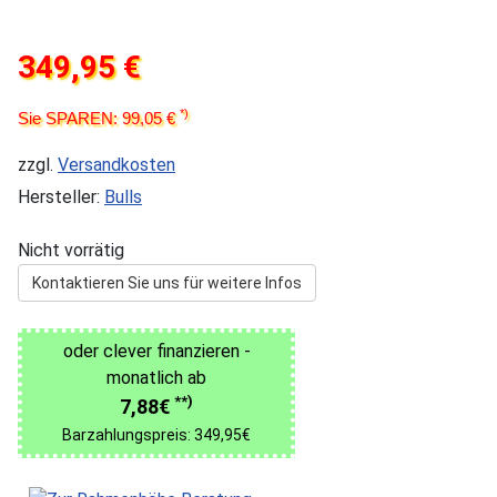
349,95 €
*)
Sie SPAREN: 99,05 €
zzgl.
Versandkosten
Hersteller:
Bulls
Nicht vorrätig
Kontaktieren Sie uns für weitere Infos
oder clever finanzieren -
monatlich ab
**)
7,88€
Barzahlungspreis: 349,95€