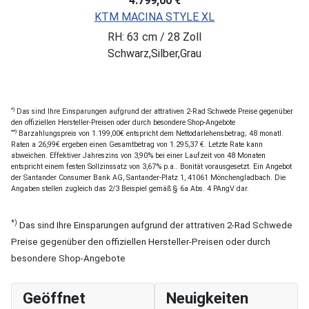
4.799,00 €
KTM MACINA STYLE XL
RH: 63 cm / 28 Zoll
Schwarz,Silber,Grau
*)
Das sind Ihre Einsparungen aufgrund der attrativen 2-Rad Schwede Preise gegenüber
den offiziellen Hersteller-Preisen oder durch besondere Shop-Angebote
**)
Barzahlungspreis von 1.199,00€ entspricht dem Nettodarlehensbetrag; 48 monatl.
Raten a 26,99€ ergeben einen Gesamtbetrag von 1.295,37 €. Letzte Rate kann
abweichen. Effektiver Jahreszins von 3,90% bei einer Laufzeit von 48 Monaten
entspricht einem festen Sollzinssatz von 3,67% p.a.. Bonität vorausgesetzt. Ein Angebot
der Santander Consumer Bank AG, Santander-Platz 1, 41061 Mönchengladbach. Die
Angaben stellen zugleich das 2/3 Beispiel gemäß § 6a Abs. 4 PAngV dar.
*)
Das sind Ihre Einsparungen aufgrund der attrativen 2-Rad Schwede
Preise gegenüber den offiziellen Hersteller-Preisen oder durch
besondere Shop-Angebote
Geöffnet
Neuigkeiten