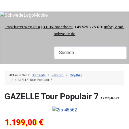
Frankfurter Weg 32 a
|
33106 Paderborn
| +49 5251/75370 |
info@2-rad-
schwede.de
Aktuelle Seite:
Startseite
Fahrrad
City-Bike
GAZELLE Tour Populair 7
GAZELLE Tour Populair 7
A7730|46562
1.199,00 €