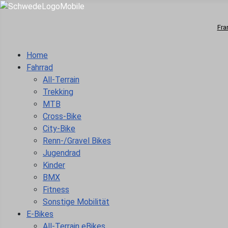
Fra
Home
Fahrrad
All-Terrain
Trekking
MTB
Cross-Bike
City-Bike
Renn-/Gravel Bikes
Jugendrad
Kinder
BMX
Fitness
Sonstige Mobilität
E-Bikes
All-Terrain eBikes