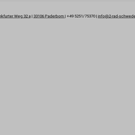
nkfurter Weg 32 a
|
33106 Paderborn
| +49 5251/75370 |
info@2-rad-schwed