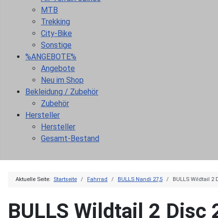
MTB
Trekking
City-Bike
Sonstige
%ANGEBOTE%
Angebote
Neu im Shop
Bekleidung / Zubehör
Zubehör
Hersteller
Hersteller
Gesamt-Bestand
Aktuelle Seite:
Startseite
Fahrrad
BULLS Nandi 27,5
BULLS Wildtail 2 D
BULLS Wildtail 2 Disc 