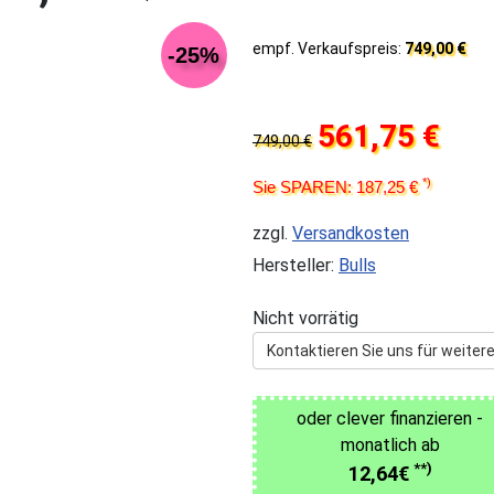
empf. Verkaufspreis:
749,00 €
-25%
561,75 €
749,00 €
*)
Sie SPAREN: 187,25 €
zzgl.
Versandkosten
Hersteller:
Bulls
Nicht vorrätig
Kontaktieren Sie uns für weitere
oder clever finanzieren -
monatlich ab
**)
12,64€