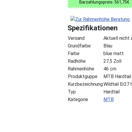
Barzahlungspreis: 561,75€
Spezifikationen
Versand
Aktuell nicht
Grundfarbe
Blau
Farbe
blue matt
Radhöhe
27,5 Zoll
Rahmenhöhe
46 cm
Produktguppe
MTB Hardtail
Kurzbezeichnung
Wildtail Er2
Typ
Hardtail
Kategorie
MTB