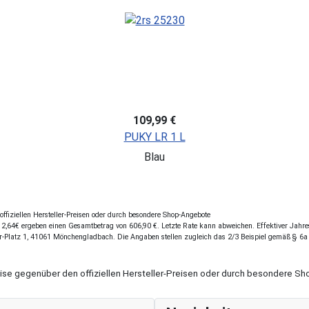
109,99 €
PUKY LR 1 L
Blau
fiziellen Hersteller-Preisen oder durch besondere Shop-Angebote
,64€ ergeben einen Gesamtbetrag von 606,90 €. Letzte Rate kann abweichen. Effektiver Jahresz
r-Platz 1, 41061 Mönchengladbach. Die Angaben stellen zugleich das 2/3 Beispiel gemäß § 6a
eise gegenüber den offiziellen Hersteller-Preisen oder durch besondere 