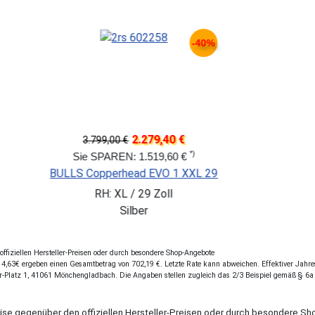
-30%
0 €
3.479,40
5.799,00 €
*)
70 €
Sie SPAREN: 2.319,60
 1 29/27,5
FOCUS THRON 6.
Zoll
RH: M / 29 Zoll
fiziellen Hersteller-Preisen oder durch besondere Shop-Angebote
,63€ ergeben einen Gesamtbetrag von 702,19 €. Letzte Rate kann abweichen. Effektiver Jahresz
r-Platz 1, 41061 Mönchengladbach. Die Angaben stellen zugleich das 2/3 Beispiel gemäß § 6a
eise gegenüber den offiziellen Hersteller-Preisen oder durch besondere 