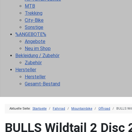
MTB
Trekking
City-Bike
Sonstige
%ANGEBOTE%
Angebote
Neu im Shop
Bekleidung / Zubehör
Zubehör
Hersteller
Hersteller
Gesamt-Bestand
Aktuelle Seite:
Startseite
Fahrrad
Mountainbike
Offroad
BULLS Wild
BULLS Wildtail 2 Disc 