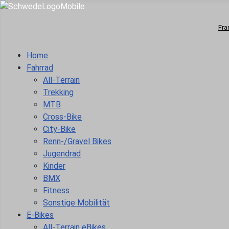
Fra
Home
Fahrrad
All-Terrain
Trekking
MTB
Cross-Bike
City-Bike
Renn-/Gravel Bikes
Jugendrad
Kinder
BMX
Fitness
Sonstige Mobilität
E-Bikes
All-Terrain eBikes