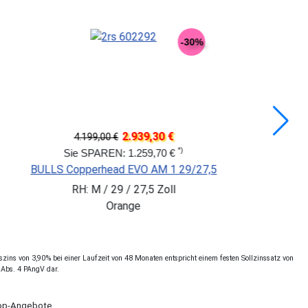
-40%
 €
3.849,30 €
5.499,00 €
*)
 €
Sie SPAREN: 1.649,70 
8
FOCUS JAM 6.7
RH: M / 29 Zoll
Grau
ins von 3,90% bei einer Laufzeit von 48 Monaten entspricht einem festen Sollzinssatz von
 Abs. 4 PAngV dar.
Shop-Angebote