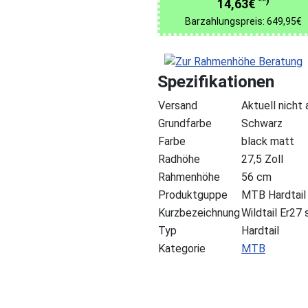
**)
14,63€
Barzahlungspreis: 649,95€
Spezifikationen
Versand
Aktuell nicht
Grundfarbe
Schwarz
Farbe
black matt
Radhöhe
27,5 Zoll
Rahmenhöhe
56 cm
Produktguppe
MTB Hardtail
Kurzbezeichnung
Wildtail Er2
Typ
Hardtail
Kategorie
MTB