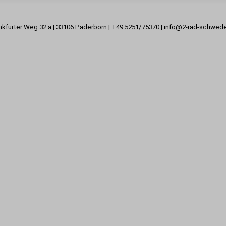
nkfurter Weg 32 a
|
33106 Paderborn
| +49 5251/75370 |
info@2-rad-schwed