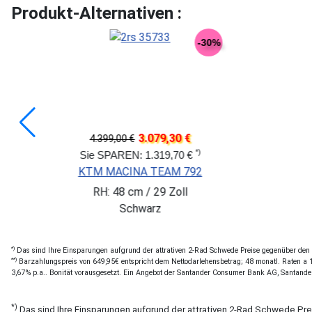
Produkt-Alternativen :
-40%
40 €
2.939,3
4.199,00 €
*)
,60 €
Sie SPAREN: 1.259,
O 1 XXL 29
BULLS Copperhead EVO AM
ll
RH: M / 29 / 27,5 
Orange
*)
Das sind Ihre Einsparungen aufgrund der attrativen 2-Rad Schwede Preise gegenüber den of
**)
Barzahlungspreis von 649,95€ entspricht dem Nettodarlehensbetrag; 48 monatl. Raten a 14
3,67% p.a.. Bonität vorausgesetzt. Ein Angebot der Santander Consumer Bank AG, Santande
*)
Das sind Ihre Einsparungen aufgrund der attrativen 2-Rad Schwede Pr