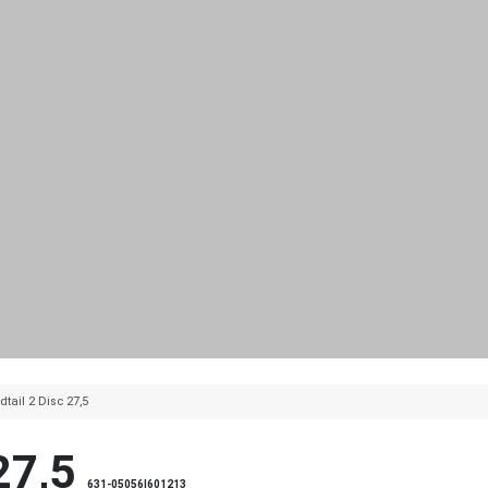
tail 2 Disc 27,5
27,5
631-05056|601213