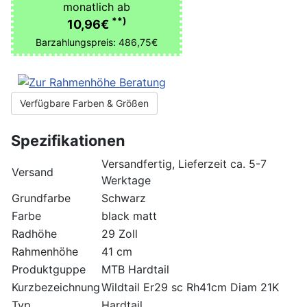
monatlich ab
**)
10,96€
Barzahlungspreis: 486,75€
Verfügbare Farben & Größen
Spezifikationen
Versandfertig, Lieferzeit ca. 5-7
Versand
Werktage
Grundfarbe
Schwarz
Farbe
black matt
Radhöhe
29 Zoll
Rahmenhöhe
41 cm
Produktguppe
MTB Hardtail
Kurzbezeichnung
Wildtail Er29 sc Rh41cm Diam 21K
Typ
Hardtail