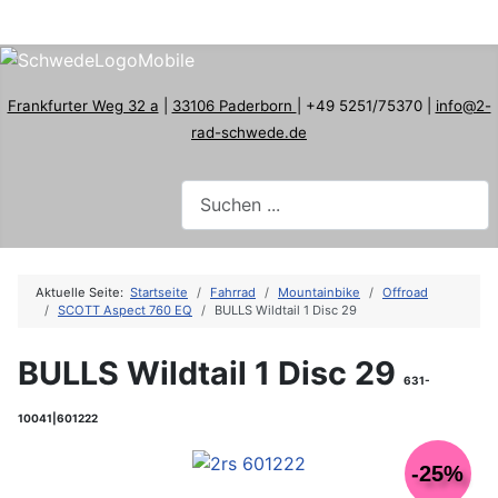
Frankfurter Weg 32 a
|
33106 Paderborn
| +49 5251/75370 |
info@2-
rad-schwede.de
Aktuelle Seite:
Startseite
Fahrrad
Mountainbike
Offroad
SCOTT Aspect 760 EQ
BULLS Wildtail 1 Disc 29
BULLS Wildtail 1 Disc 29
631-
10041|601222
-25%