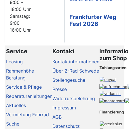
9:00 -
18:00 Uhr
Samstag:
Frankfurter Weg
9:00 -
Fest 2026
16:00 Uhr
Service
Kontakt
Informati
zum Shop
Leasing
Kontaktinformationen
Zahlungsarten
Rahmenhöhe
Über 2-Rad Schwede
Beratung
Stellengesuche
Service & Pflege
Presse
Reparaturanleitungen
Widerrufsbelehrung
Aktuelles
Impressum
Finanzierung
Vermietung Fahrrad
AGB
Suche
Datenschutz