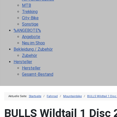
MTB
Trekking
City-Bike
Sonstige
%ANGEBOTE%
Angebote
Neu im Shop
Bekleidung / Zubehör
Zubehör
Hersteller
Hersteller
Gesamt-Bestand
Aktuelle Seite:
Startseite
Fahrrad
Mountainbike
BULLS Wildtail 1 Disc
BULLS Wildtail 1 Disc 