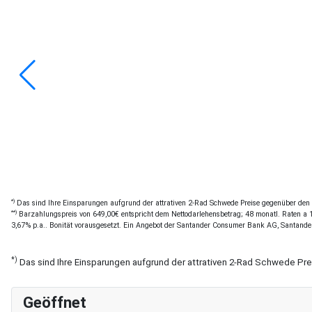
*)
Das sind Ihre Einsparungen aufgrund der attrativen 2-Rad Schwede Preise gegenüber den of
**)
Barzahlungspreis von 649,00€ entspricht dem Nettodarlehensbetrag; 48 monatl. Raten a 14
3,67% p.a.. Bonität vorausgesetzt. Ein Angebot der Santander Consumer Bank AG, Santande
*)
Das sind Ihre Einsparungen aufgrund der attrativen 2-Rad Schwede Pr
Geöffnet