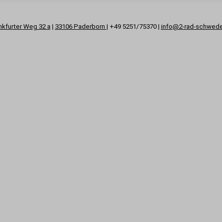
nkfurter Weg 32 a
|
33106 Paderborn
| +49 5251/75370 |
info@2-rad-schwed