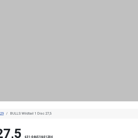
 29
BULLS Wildtail 1 Disc 27,5
27,5
631-04651|601204