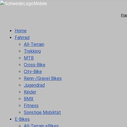
Fra
Home
Fahrrad
All-Terrain
Trekking
MTB
Cross-Bike
City-Bike
Renn-/Gravel Bikes
Jugendrad
Kinder
BMX
Fitness
Sonstige Mobilität
E-Bikes
All-Terrain eBikes