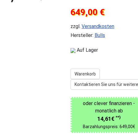
649,00 €
zzgl.
Versandkosten
Hersteller:
Bulls
Auf Lager
Warenkorb
Kontaktieren Sie uns für weitere
oder clever finanzieren -
monatlich ab
**)
14,61€
Barzahlungspreis: 649,00€