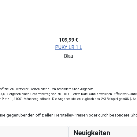
109,99 €
PUKY LR 1 L
Blau
fiziellen Hersteller-Preisen oder durch besondere Shop-Angebote
,61€ ergeben einen Gesamtbetrag von 701,16 €. Letzte Rate kann abweichen. Effektiver Jahresz
r-Platz 1, 41061 Mönchengladbach. Die Angaben stellen zugleich das 2/3 Beispiel gemäß § 6a
eise gegenüber den offiziellen Hersteller-Preisen oder durch besondere 
Neuigkeiten