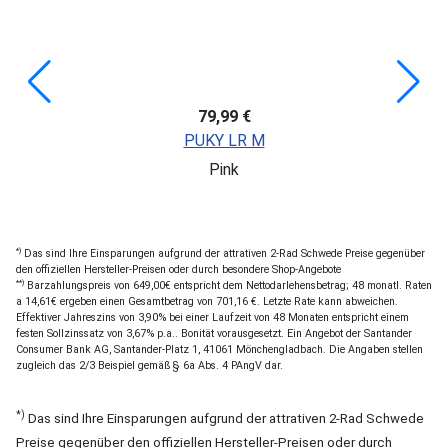
79,99 €
PUKY LR M
Pink
*)
Das sind Ihre Einsparungen aufgrund der attrativen 2-Rad Schwede Preise gegenüber
den offiziellen Hersteller-Preisen oder durch besondere Shop-Angebote
**)
Barzahlungspreis von 649,00€ entspricht dem Nettodarlehensbetrag; 48 monatl. Raten
a 14,61€ ergeben einen Gesamtbetrag von 701,16 €. Letzte Rate kann abweichen.
Effektiver Jahreszins von 3,90% bei einer Laufzeit von 48 Monaten entspricht einem
festen Sollzinssatz von 3,67% p.a.. Bonität vorausgesetzt. Ein Angebot der Santander
Consumer Bank AG, Santander-Platz 1, 41061 Mönchengladbach. Die Angaben stellen
zugleich das 2/3 Beispiel gemäß § 6a Abs. 4 PAngV dar.
*)
Das sind Ihre Einsparungen aufgrund der attrativen 2-Rad Schwede
Preise gegenüber den offiziellen Hersteller-Preisen oder durch