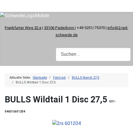
Frankfurter Weg 32 a
|
33106 Paderborn
| +49 5251/75370 |
info@2-rad-
schwede.de
Aktuelle Seite:
Startseite
Fahrrad
BULLS Nandi 27,5
BULLS Wildtail 1 Disc 27,5
BULLS Wildtail 1 Disc 27,5
631-
04651|601204