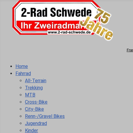
Fra
Home
Fahrrad
All-Terrain
Trekking
MTB
Cross-Bike
City-Bike
Renn-/Gravel Bikes
Jugendrad
Kinder