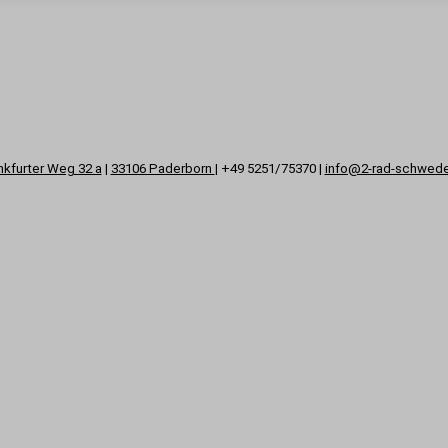
nkfurter Weg 32 a
|
33106 Paderborn
| +49 5251/75370 |
info@2-rad-schwed