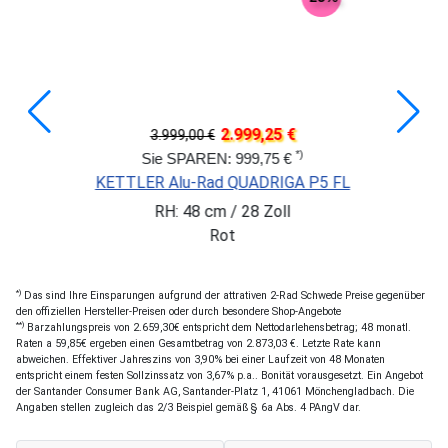
2.999,25 €
3.999,00 €
*)
Sie SPAREN: 999,75 €
KETTLER Alu-Rad QUADRIGA P5 FL
RH: 48 cm / 28 Zoll
Rot
*)
Das sind Ihre Einsparungen aufgrund der attrativen 2-Rad Schwede Preise gegenüber
den offiziellen Hersteller-Preisen oder durch besondere Shop-Angebote
**)
Barzahlungspreis von 2.659,30€ entspricht dem Nettodarlehensbetrag; 48 monatl.
Raten a 59,85€ ergeben einen Gesamtbetrag von 2.873,03 €. Letzte Rate kann
abweichen. Effektiver Jahreszins von 3,90% bei einer Laufzeit von 48 Monaten
entspricht einem festen Sollzinssatz von 3,67% p.a.. Bonität vorausgesetzt. Ein Angebot
der Santander Consumer Bank AG, Santander-Platz 1, 41061 Mönchengladbach. Die
Angaben stellen zugleich das 2/3 Beispiel gemäß § 6a Abs. 4 PAngV dar.