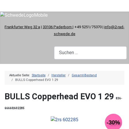
Frankfurter Weg 32 a
|
33106 Paderborn
| +49 5251/75370 |
info@2-rad-
schwede.de
Aktuelle Seite:
Startseite
Hersteller
Gesamt-Bestand
BULLS Copperhead EVO 1 29
BULLS Copperhead EVO 1 29
836-
66660|602285
-30%