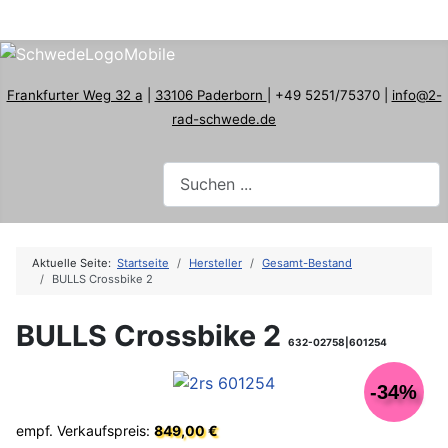
Frankfurter Weg 32 a
|
33106 Paderborn
| +49 5251/75370 |
info@2-
rad-schwede.de
Aktuelle Seite:
Startseite
Hersteller
Gesamt-Bestand
BULLS Crossbike 2
BULLS Crossbike 2
632-02758|601254
-34%
empf. Verkaufspreis:
849,00 €