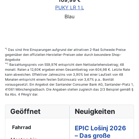
PUKY LR 1 L
Blau
*)
Das sind Ihre Einsparungen aufgrund der attrativen 2-Rad Schwede Preise
gegenüber den offiziellen Hersteller-Preisen oder durch besondere Shop-
Angebote
**)
Barzahlungspreis von 559,97€ entspricht dem Nettodarlehensbetrag; 48
monatl. Raten a 12,60€ ergeben einen Gesamtbetrag von 604,98 €. Letzte Rate
kann abweichen. Effektiver Jahreszins von 3,90% bei einer Laufzeit von 48
Monaten entspricht einem festen Sollzinssatz von 3,67% p.a.. Bonität
vorausgesetzt. Ein Angebot der Santander Consumer Bank AG, Santander-Platz 1,
41061 Mönchengladbach. Die Angaben stellen zugleich das 2/3 Beispiel gemäß §
6a Abs. 4 PAngV dar.
Geöffnet
Neuigkeiten
Fahrrad
EPIC Lošinj 2026
– Das große