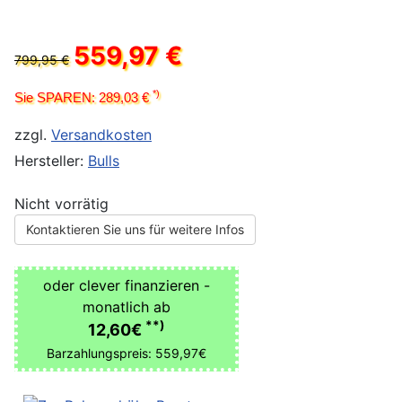
559,97 €
799,95 €
*)
Sie SPAREN: 289,03 €
zzgl.
Versandkosten
Hersteller:
Bulls
Nicht vorrätig
Kontaktieren Sie uns für weitere Infos
oder clever finanzieren -
monatlich ab
**)
12,60€
Barzahlungspreis: 559,97€