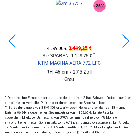
-25%
3.449,25 €
4.599,00 €
*)
Sie SPAREN: 1.149,75 €
KTM MACINA AERA 772 LFC
RH: 46 cm / 27,5 Zoll
Grau
*)
Das sind Ihre Einsparungen aufgrund der attrativen 2-Rad Schwede Preise gegenüber
den offiziellen Hersteller-Preisen oder durch besondere Shop-Angebote
**)
Barzahlungspreis von 3.849,30€ entspricht dem Nettodarlehensbetrag; 48 monatl.
Raten a 86,64€ ergeben einen Gesamtbetrag von 4.158,68 €. Letzte Rate kann
abweichen. Effektiver Jahreszins von 3,90% bei einer Laufzeit von 48 Monaten
entspricht einem festen Sollzinssatz von 3,67% p.a.. Bonität vorausgesetzt. Ein Angebot
der Santander Consumer Bank AG, Santander-Platz 1, 41061 Mönchengladbach. Die
Angaben stellen zugleich das 2/3 Beispiel gemäß § 6a Abs. 4 PAngV dar.