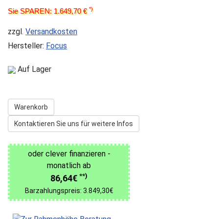
*)
Sie SPAREN: 1.649,70 €
zzgl.
Versandkosten
Hersteller:
Focus
Auf Lager
Warenkorb
Kontaktieren Sie uns für weitere Infos
oder clever finanzieren -
monatlich ab
**)
86,64€
Barzahlungspreis: 3.849,30€