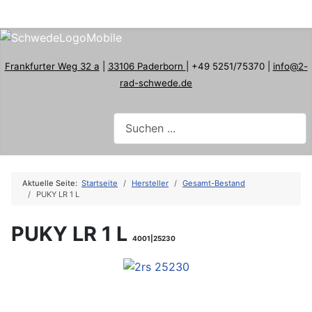
Frankfurter Weg 32 a
|
33106 Paderborn
| +49 5251/75370 |
info@2-
rad-schwede.de
Aktuelle Seite:
Startseite
Hersteller
Gesamt-Bestand
PUKY LR 1 L
PUKY LR 1 L
4001|25230