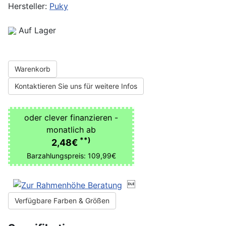
Hersteller:
Puky
Auf Lager
Warenkorb
Kontaktieren Sie uns für weitere Infos
oder clever finanzieren -
monatlich ab
**)
2,48€
Barzahlungspreis: 109,99€

Verfügbare Farben & Größen