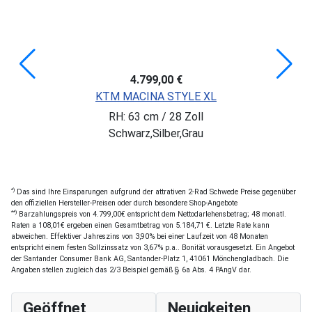
4.799,00 €
KTM MACINA STYLE XL
RH: 63 cm / 28 Zoll
Schwarz,Silber,Grau
*)
Das sind Ihre Einsparungen aufgrund der attrativen 2-Rad Schwede Preise gegenüber
den offiziellen Hersteller-Preisen oder durch besondere Shop-Angebote
**)
Barzahlungspreis von 4.799,00€ entspricht dem Nettodarlehensbetrag; 48 monatl.
Raten a 108,01€ ergeben einen Gesamtbetrag von 5.184,71 €. Letzte Rate kann
abweichen. Effektiver Jahreszins von 3,90% bei einer Laufzeit von 48 Monaten
entspricht einem festen Sollzinssatz von 3,67% p.a.. Bonität vorausgesetzt. Ein Angebot
der Santander Consumer Bank AG, Santander-Platz 1, 41061 Mönchengladbach. Die
Angaben stellen zugleich das 2/3 Beispiel gemäß § 6a Abs. 4 PAngV dar.
Geöffnet
Neuigkeiten