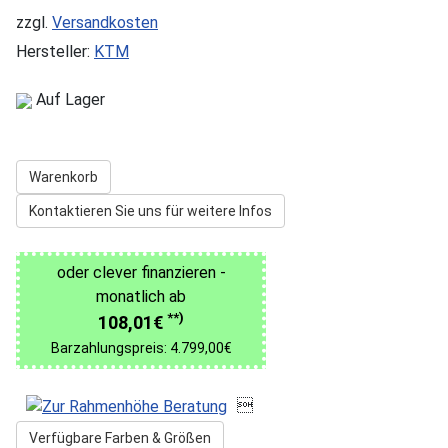
zzgl.
Versandkosten
Hersteller:
KTM
Auf Lager
Warenkorb
Kontaktieren Sie uns für weitere Infos
oder clever finanzieren -
monatlich ab
**)
108,01€
Barzahlungspreis: 4.799,00€

Verfügbare Farben & Größen