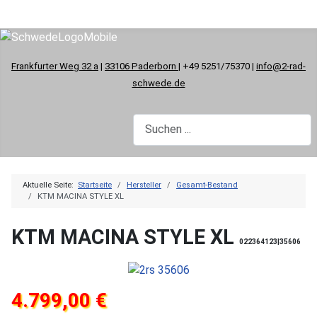
Frankfurter Weg 32 a
|
33106 Paderborn
| +49 5251/75370 |
info@2-rad-
schwede.de
Aktuelle Seite:
Startseite
Hersteller
Gesamt-Bestand
KTM MACINA STYLE XL
KTM MACINA STYLE XL
022364123|35606
4.799,00 €