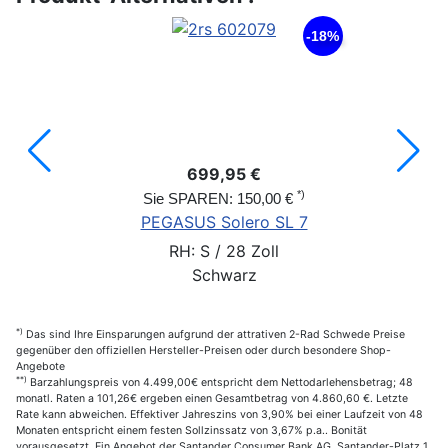
-18%
699,95 €
*)
Sie SPAREN: 150,00 €
PEGASUS Solero SL 7
RH: S / 28 Zoll
Schwarz
*)
Das sind Ihre Einsparungen aufgrund der attrativen 2-Rad Schwede Preise
gegenüber den offiziellen Hersteller-Preisen oder durch besondere Shop-
Angebote
**)
Barzahlungspreis von 4.499,00€ entspricht dem Nettodarlehensbetrag; 48
monatl. Raten a 101,26€ ergeben einen Gesamtbetrag von 4.860,60 €. Letzte
Rate kann abweichen. Effektiver Jahreszins von 3,90% bei einer Laufzeit von 48
Monaten entspricht einem festen Sollzinssatz von 3,67% p.a.. Bonität
vorausgesetzt. Ein Angebot der Santander Consumer Bank AG, Santander-Platz 1,