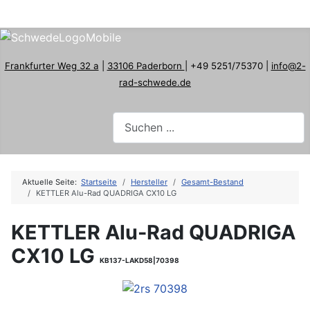
Frankfurter Weg 32 a
|
33106 Paderborn
| +49 5251/75370 |
info@2-
rad-schwede.de
Aktuelle Seite:
Startseite
Hersteller
Gesamt-Bestand
KETTLER Alu-Rad QUADRIGA CX10 LG
KETTLER Alu-Rad QUADRIGA
CX10 LG
KB137-LAKD58|70398