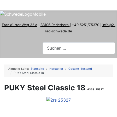
Frankfurter Weg 32 a
|
33106 Paderborn
| +49 5251/75370 |
info@2-
rad-schwede.de
Aktuelle Seite:
Startseite
Hersteller
Gesamt-Bestand
PUKY Steel Classic 18
PUKY Steel Classic 18
4338|25327